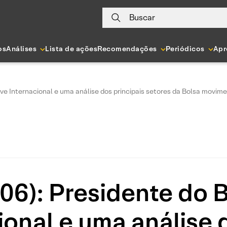
Buscar
os
Análises
Lista de ações
Recomendações
Periódicos
Apr
ive Internacional e uma análise dos principais setores da Bolsa movim
/06): Presidente do
ional e uma análise 