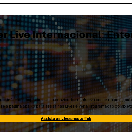
er Live Internacional
:
Ente
 painéis com especialistas e convidados (inclusive das principais ges
esse a página abaixo para assistir às Lives e ver a programação complet
Assista às Lives neste link