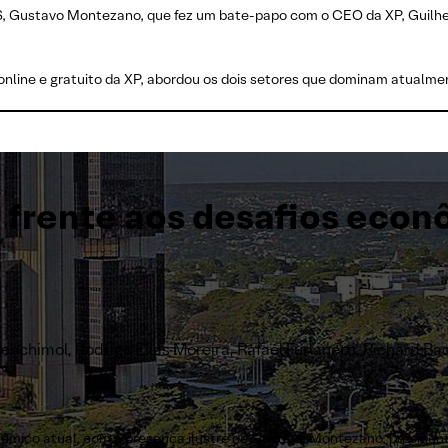
S, Gustavo Montezano, que fez um bate-papo com o CEO da XP, Guilhe
nline e gratuito da XP, abordou os dois setores que dominam atualmen
frente aos desafios econ
chimol, Rodrigo Elias Moreira, Rafael Furlanetti, Richard Ba
onômico atual, com a presença ilustre de Gustavo Montezano, preside