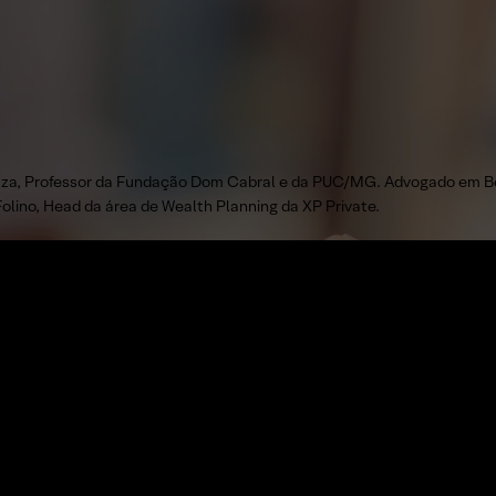
ouza, Professor da Fundação Dom Cabral e da PUC/MG. Advogado em Be
lino, Head da área de Wealth Planning da XP Private.