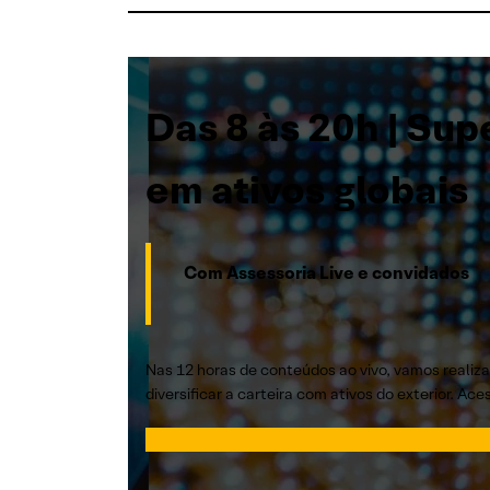
Das 8 às 20h | Sup
em ativos globais
Com Assessoria Live e convidados
Nas 12 horas de conteúdos ao vivo, vamos realizar
diversificar a carteira com ativos do exterior. Ac