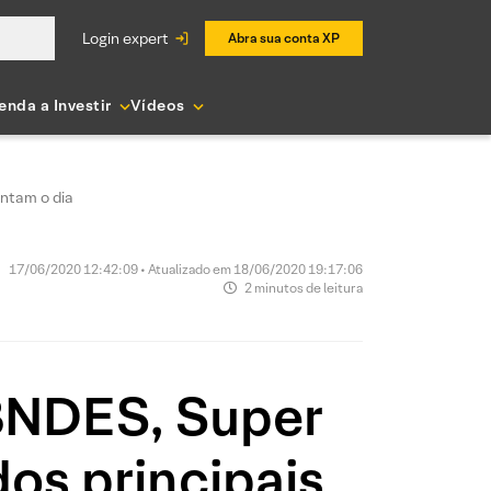
login expert
Abra sua conta XP
enda a Investir
Vídeos
entam o dia
17/06/2020 12:42:09 • Atualizado em 18/06/2020 19:17:06
2 minutos de leitura
 BNDES, Super
dos principais