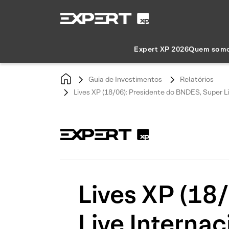
Expert XP 2026
Quem som
Guia de Investimentos
Relatórios
Lives XP (18/06): Presidente do BNDES, Super L
Lives XP (18
Live Internac