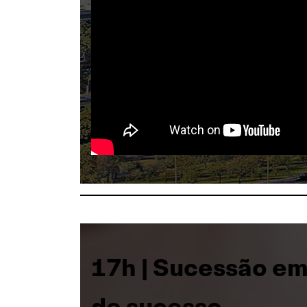
17h | Sucessão em
de sucesso