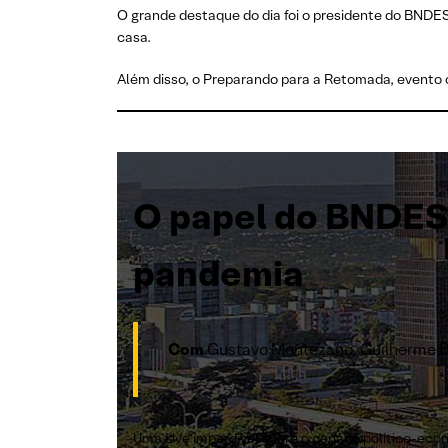
O grande destaque do dia foi o presidente do BNDE
casa.
Além disso, o Preparando para a Retomada, evento o
O papel do BNDES 
pandemia
Com
Gustavo Montezano, Guilherme Ben
Uma Live imperdível sobre o cenário político-ec