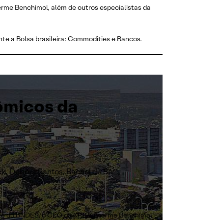
rme Benchimol, além de outros especialistas da
te a Bolsa brasileira: Commodities e Bancos.
ômicos da
ck, Debora Santos, Rachel de Sá
nte do BNDES, o CEO da XP, Guilherme Benchimol,