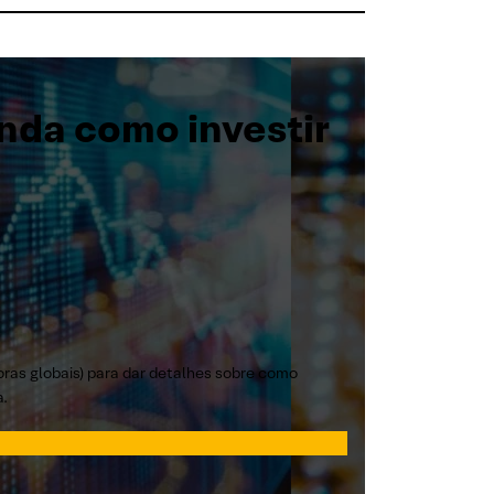
nda como investir
toras globais) para dar detalhes sobre como
a.