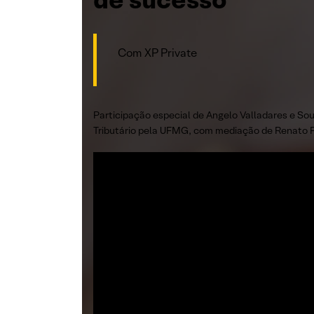
Com XP Private
Participação especial de Angelo Valladares e S
Tributário pela UFMG, com mediação de Renato Fo