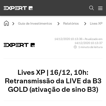
Guia de Investimentos
Relatórios
Lives XP |
14/12/2020 10:13:36 • Atualizado em
14/12/2020 10:13:37
1 minuto de leitura
Lives XP | 16/12, 10h:
Retransmissão da LIVE da B3
GOLD (ativação de sino B3)