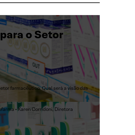
para o Setor
tor farmacêutico. Qual será a visão das
farma • Karen Corridoni, Diretora