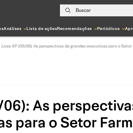
Buscar
os
Análises
Lista de ações
Recomendações
Periódicos
Apr
Lives XP (09/06): As perspectivas de grandes executivas para o Seto
/06): As perspectiv
as para o Setor Far