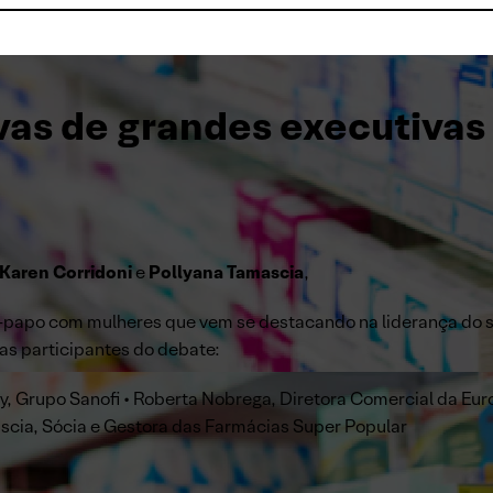
vas de grandes executivas 
Karen Corridoni
e
Pollyana Tamascia
,
-papo com mulheres que vem se destacando na liderança do se
 as participantes do debate:
y, Grupo Sanofi • Roberta Nobrega, Diretora Comercial da Euro
scia, Sócia e Gestora das Farmácias Super Popular