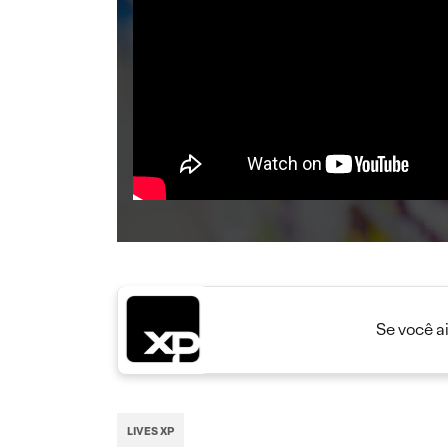
Se você a
LIVES XP