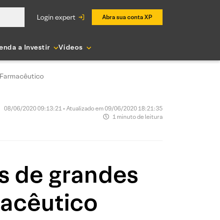
login expert
Abra sua conta XP
enda a Investir
Vídeos
r Farmacêutico
08/06/2020 09:13:21 • Atualizado em 09/06/2020 18:21:35
1 minuto de leitura
as de grandes
macêutico