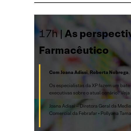
17h |
As perspecti
Farmacêutico
Com Joana Adissi
,
Roberta Nobrega
,
Os especialistas da XP fazem um bate
executivas sobre o atual cenário? Veja
Joana Adissi – Diretora Geral da Medle
Comercial da Febrafar • Pollyana Tama