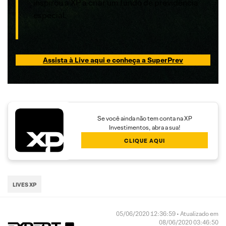
inspirou a XP a criar um fundo de previdência
especial.
Assista à Live aqui e conheça a SuperPrev
Se você ainda não tem conta na XP
Investimentos, abra a sua!
CLIQUE AQUI
LIVES XP
05/06/2020 12:36:59 • Atualizado em
08/06/2020 03:46:50