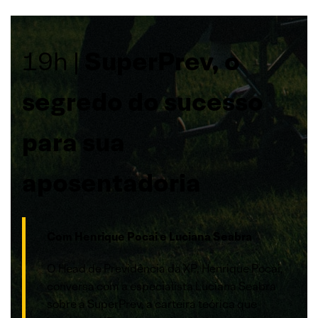
19h |
SuperPrev, o
segredo do sucesso
para sua
aposentadoria
Com Henrique Pocai e Luciana Seabra
O Head de Previdência da XP, Henrique Pocai,
conversa com a especialista Luciana Seabra
sobre a SuperPrev, a carteira teórica que