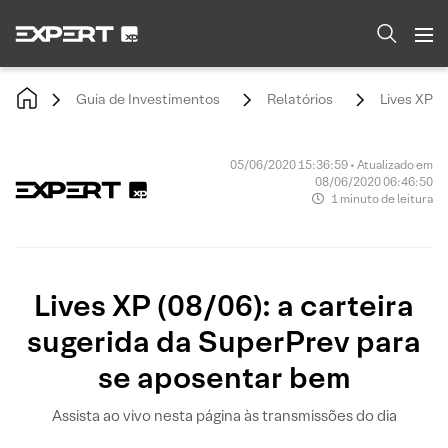
Guia de Investimentos
Relatórios
Lives XP (
05/06/2020 15:36:59 • Atualizado em
08/06/2020 06:46:50
1 minuto de leitura
Lives XP (08/06): a carteira
sugerida da SuperPrev para
se aposentar bem
Assista ao vivo nesta página às transmissões do dia