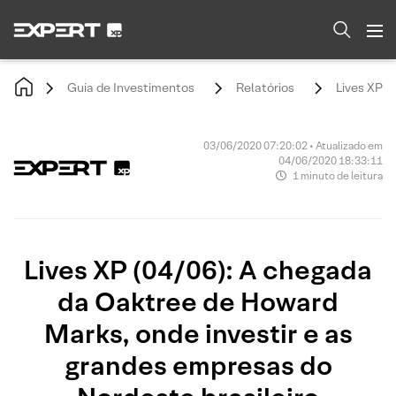
Guia de Investimentos
Relatórios
Lives XP (
03/06/2020 07:20:02 • Atualizado em
04/06/2020 18:33:11
1 minuto de leitura
Lives XP (04/06): A chegada
da Oaktree de Howard
Marks, onde investir e as
grandes empresas do