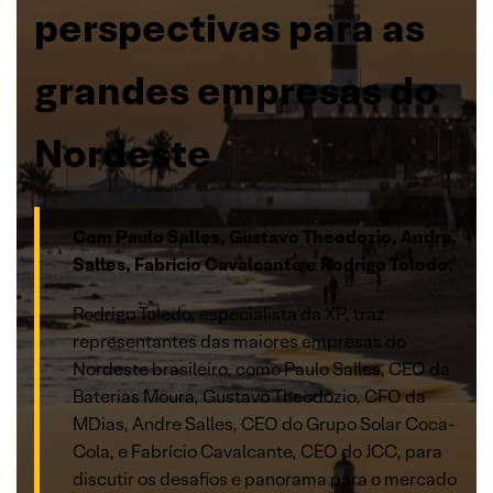
perspectivas para as
grandes empresas do
Nordeste
Com Paulo Salles, Gustavo Theodozio, Andre
Salles, Fabrício Cavalcante e Rodrigo Toledo.
Rodrigo Toledo, especialista da XP, traz
representantes das maiores empresas do
Nordeste brasileiro, como Paulo Salles, CEO da
Baterias Moura, Gustavo Theodozio, CFO da
MDias, Andre Salles, CEO do Grupo Solar Coca-
Cola, e Fabrício Cavalcante, CEO do JCC, para
discutir os desafios e panorama para o mercado