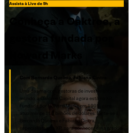
Assista à Live de 9h
Conheça a Oaktree, a
gestora fundada por
Howard Marks
Com Bernardo Queima, Fabiano Cintra
Uma das maiores gestoras de investimentos do
mundo, a Oaktree Capital agora está na XP.
Fundada por Howard Marks em 1995, gere
atualmente 113 bilhões de dólares. Junte-se a
Bernardo Queima e Fabiano Cintra,
especialistas da XP, para conhecer essa grande