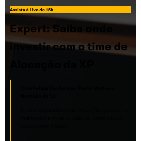
Assista à Live de 15h
Expert: Saiba onde
investir com o time de
Alocação da XP
Com Felipe Dexheimer, Pedro Mattos e
Nathália de Sá
Nossos especialistas em Alocação apontam as
melhores melhores opções de investimentos
para o cenário atual.