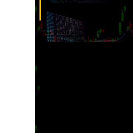
Com XP Private e Carlos Netto
Uma análise sobre a influência e impacto da nov