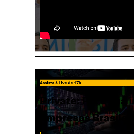
Assista à Live de 17h
Private: Pix e sua
Empresas Brasilei