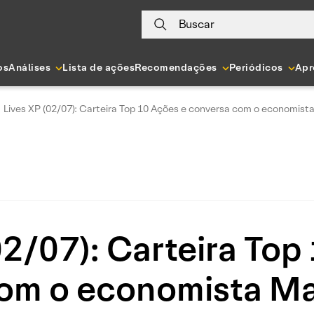
Buscar
os
Análises
Lista de ações
Recomendações
Periódicos
Apr
Lives XP (02/07): Carteira Top 10 Ações e conversa com o economist
02/07): Carteira Top
om o economista Mar