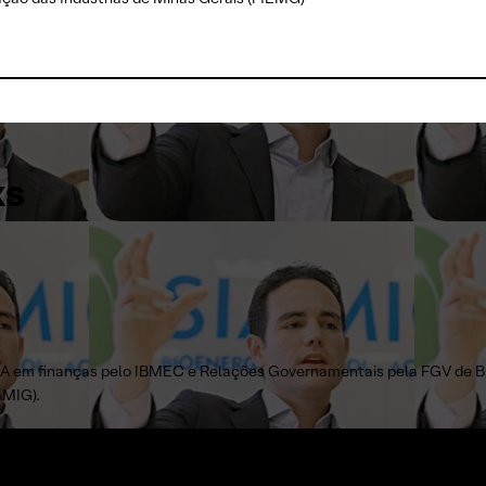
ks
em finanças pelo IBMEC e Relações Governamentais pela FGV de Bra
AMIG).