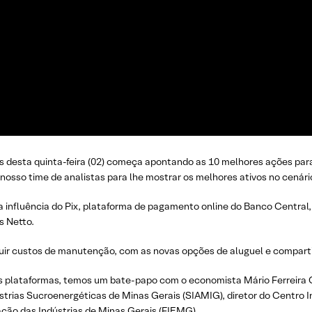
es desta quinta-feira (02) começa apontando as 10 melhores ações para
nosso time de analistas para lhe mostrar os melhores ativos no cenár
a influência do Pix, plataforma de pagamento online do Banco Central,
s Netto.
nuir custos de manutenção, com as novas opções de aluguel e compart
s plataformas, temos um bate-papo com o economista Mário Ferreira
trias Sucroenergéticas de Minas Gerais (SIAMIG), diretor do Centro In
ção das Indústrias de Minas Gerais (FIEMG)