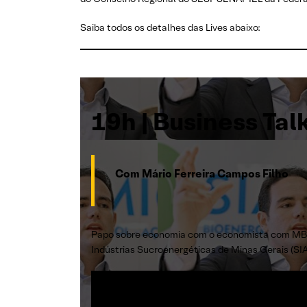
Saiba todos os detalhes das Lives abaixo:
19h | Business Tal
Com Mário Ferreira Campos Filho
Papo sobre economia com o economista com MBA 
Indústrias Sucroenergéticas de Minas Gerais (SI