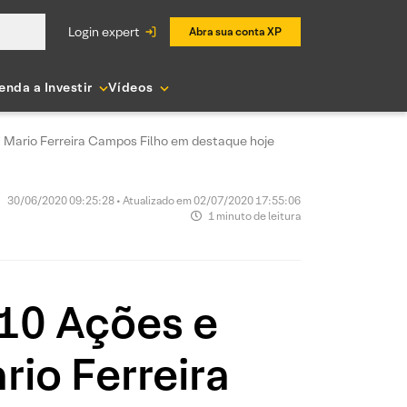
login expert
Abra sua conta XP
enda a Investir
Vídeos
a Mario Ferreira Campos Filho em destaque hoje
30/06/2020 09:25:28 • Atualizado em 02/07/2020 17:55:06
1 minuto de leitura
 10 Ações e
io Ferreira