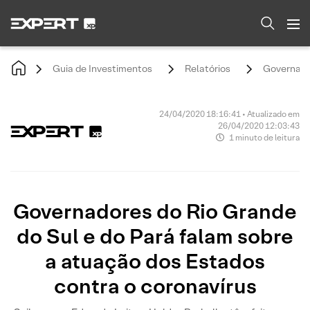
Guia de Investimentos
Relatórios
Governador
24/04/2020 18:16:41 • Atualizado em
26/04/2020 12:03:43
1 minuto de leitura
Governadores do Rio Grande
do Sul e do Pará falam sobre
a atuação dos Estados
contra o coronavírus