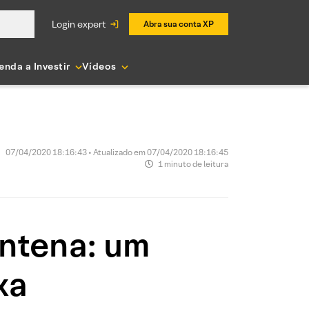
login expert
Abra sua conta XP
enda a Investir
Vídeos
07/04/2020 18:16:43 • Atualizado em 07/04/2020 18:16:45
1 minuto de leitura
entena: um
xa