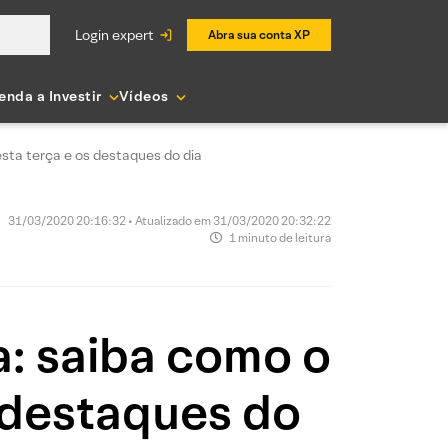
login expert
Abra sua conta XP
enda a Investir
Vídeos
sta terça e os destaques do dia
31/03/2020 20:16:32 • Atualizado em 31/03/2020 20:32:22
1 minuto de leitura
a: saiba como o
 destaques do