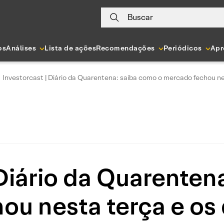
Buscar
os
Análises
Lista de ações
Recomendações
Periódicos
Apr
Investorcast | Diário da Quarentena: saiba como o mercado fechou ne
 Diário da Quarenten
ou nesta terça e os