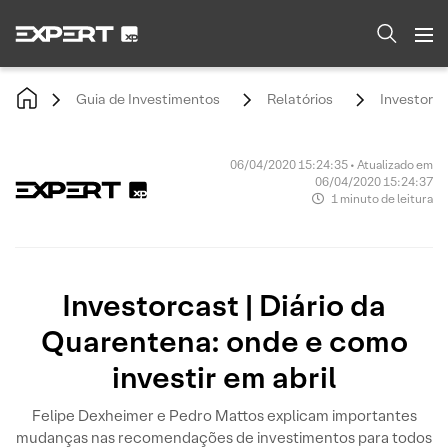
Guia de Investimentos
Relatórios
Investorca
06/04/2020 15:24:35 • Atualizado em
06/04/2020 15:24:37
1 minuto de leitura
Investorcast | Diário da
Quarentena: onde e como
investir em abril
Felipe Dexheimer e Pedro Mattos explicam importantes
mudanças nas recomendações de investimentos para todos