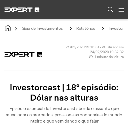
Guia de Investimentos
Relatórios
Investorcas
21/02/2020 19:16:31 • Atualizado em
24/02/2020 10:32:32
1 minuto de leitura
Investorcast | 18º episódio:
Dólar nas alturas
Episódio especial do Investorcast aborda o assunto que
mexe com os mercados, pressiona as economias do mundo
inteiro e que vem dando o que falar