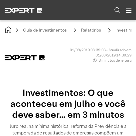
Guia de Investimentos
Relatórios
Investimen
01/08/2019 08:39:03 • Atualizado em
01/08/2019 14:30:29
3 minutos de leitura
Investimentos: O que
aconteceu em julho e você
deve saber… em 3 minutos
Juro real na mínima histórica, reforma da Previdência e a
temporada de resultados de empresas compõem um