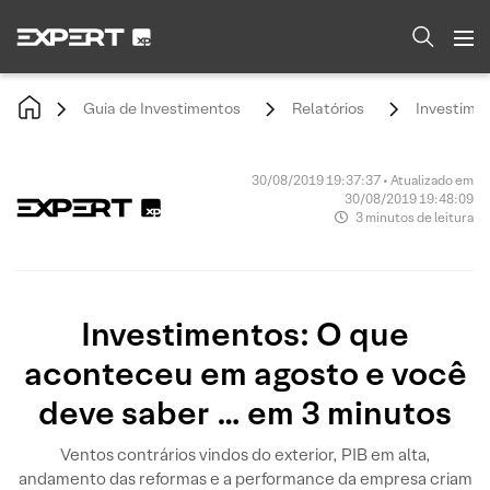
Guia de Investimentos
Relatórios
Investimen
30/08/2019 19:37:37 • Atualizado em
30/08/2019 19:48:09
3 minutos de leitura
Investimentos: O que
aconteceu em agosto e você
deve saber … em 3 minutos
Ventos contrários vindos do exterior, PIB em alta,
andamento das reformas e a performance da empresa criam