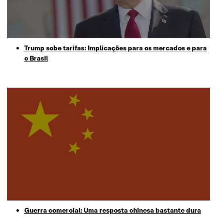
Trump sobe tarifas: Implicações para os mercados e para
o Brasil
Guerra comercial: Uma resposta chinesa bastante dura