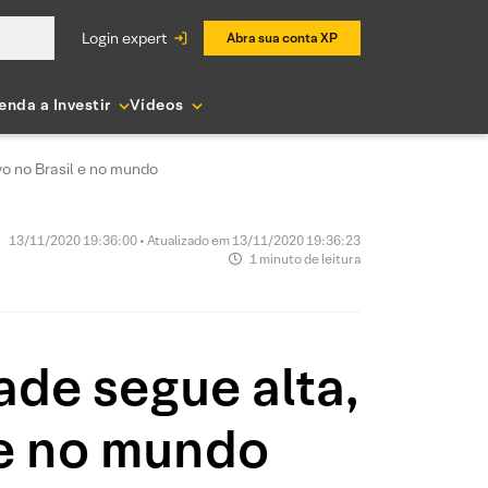
login expert
Abra sua conta XP
enda a Investir
Vídeos
o no Brasil e no mundo
13/11/2020 19:36:00 • Atualizado em 13/11/2020 19:36:23
1 minuto de leitura
de segue alta,
 e no mundo