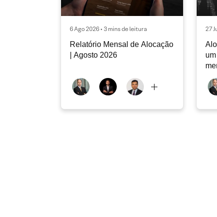
6 Ago 2026 • 3 mins de leitura
27 J
Relatório Mensal de Alocação
Alo
| Agosto 2026
um 
me