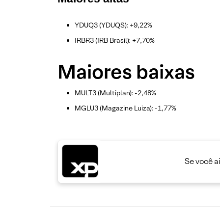
YDUQ3 (YDUQS): +9,22%
IRBR3 (IRB Brasil): +7,70%
Maiores baixas
MULT3 (Multiplan): -2,48%
MGLU3 (Magazine Luiza): -1,77%
Se você a