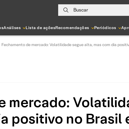
Buscar
os
Análises
Lista de ações
Recomendações
Periódicos
Apr
Fechamento de mercado: Volatilidade segue alta, mas com dia positiv
 mercado: Volatilida
a positivo no Brasil