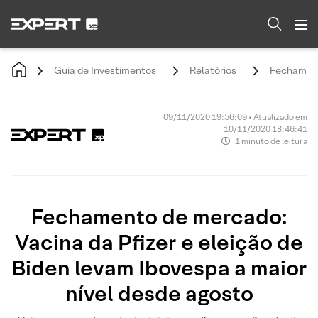
Guia de Investimentos
Relatórios
Fechamento
09/11/2020 19:56:09 • Atualizado em
10/11/2020 18:46:41
1 minuto de leitura
Fechamento de mercado:
Vacina da Pfizer e eleição de
Biden levam Ibovespa a maior
nível desde agosto