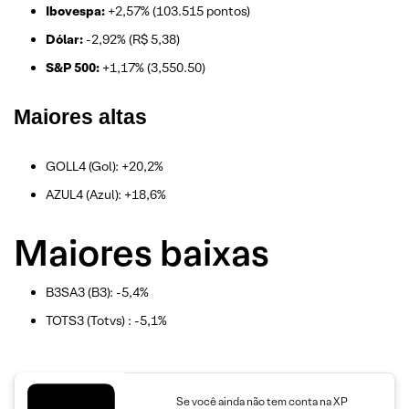
Ibovespa:
+2,57% (103.515 pontos)
Dólar:
-2,92% (R$ 5,38)
S&P 500:
+1,17% (3,550.50)
Maiores altas
GOLL4 (Gol): +20,2%
AZUL4 (Azul): +18,6%
Maiores baixas
B3SA3 (B3): -5,4%
TOTS3 (Totvs) : -5,1%
Se você ainda não tem conta na XP