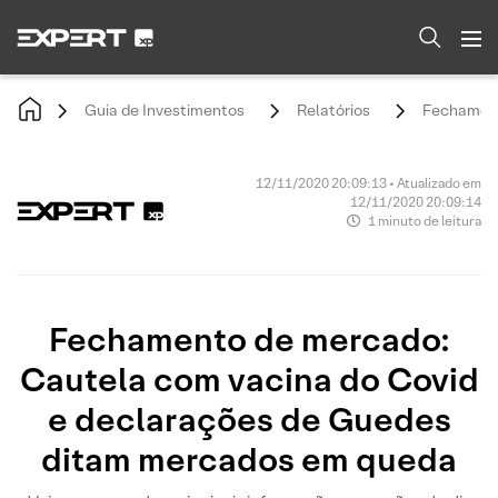
Guia de Investimentos
Relatórios
Fechament
12/11/2020 20:09:13 • Atualizado em
12/11/2020 20:09:14
1 minuto de leitura
Fechamento de mercado:
Cautela com vacina do Covid
e declarações de Guedes
ditam mercados em queda