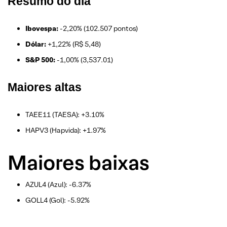
Resumo do dia
Ibovespa:
-2,20% (102.507 pontos)
Dólar:
+1,22% (R$ 5,48)
S&P 500:
-1,00% (3,537.01)
Maiores altas
TAEE11 (TAESA): +3.10%
HAPV3 (Hapvida): +1.97%
Maiores baixas
AZUL4 (Azul): -6.37%
GOLL4 (Gol): -5.92%