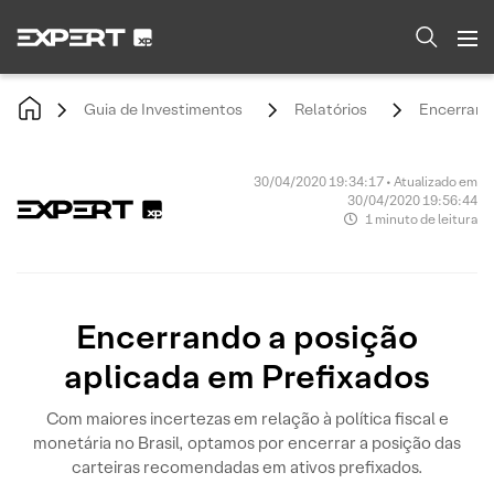
Guia de Investimentos
Relatórios
Encerrando
30/04/2020 19:34:17 • Atualizado em
30/04/2020 19:56:44
1 minuto de leitura
Encerrando a posição
aplicada em Prefixados
Com maiores incertezas em relação à política fiscal e
monetária no Brasil, optamos por encerrar a posição das
carteiras recomendadas em ativos prefixados.