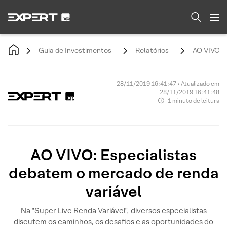
Guia de Investimentos
Relatórios
AO VIVO: E
28/11/2019 16:41:47 • Atualizado em
28/11/2019 16:41:48
1 minuto de leitura
AO VIVO: Especialistas
debatem o mercado de renda
variável
Na "Super Live Renda Variável", diversos especialistas
discutem os caminhos, os desafios e as oportunidades do