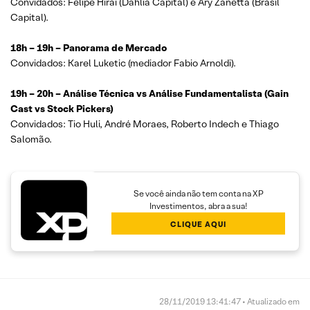
Convidados: Felipe Hirai (Dahlia Capital) e Ary Zanetta (Brasil
Capital).
18h – 19h – Panorama de Mercado
Convidados: Karel Luketic (mediador Fabio Arnoldi).
19h – 20h – Análise Técnica vs Análise Fundamentalista (Gain
Cast vs Stock Pickers)
Convidados: Tio Huli, André Moraes, Roberto Indech e Thiago
Salomão.
Se você ainda não tem conta na XP
Investimentos, abra a sua!
CLIQUE AQUI
28/11/2019 13:41:47 • Atualizado em