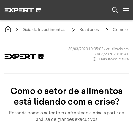
Guia de Investimentos
Relatórios
Como o set
30/03/2020 19:05:02 • Atualizado em
30/03/2020 20:18:41
1 minuto de leitura
Como o setor de alimentos
está lidando com a crise?
Entenda como o setor tem enfrentado a crise a partir da
análise de grandes executivos