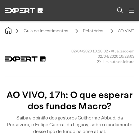
Guia de Investimentos
Relatórios
AO VIVO, 1
02/04/2020 10:28:02 • Atualizado em
02/04/2020 10:28:03
1 minuto de leitura
AO VIVO, 17h: O que esperar
dos fundos Macro?
Saiba a opinião dos gestores Guilherme Abbud, da
Persevera, e Felipe Guerra, da Legacy, sobre o andamento
desse tipo de fundo na crise atual.