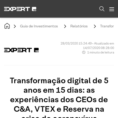
Guia de Investimentos
Relatórios
Transforma
28/03/2020 15:24:49 • Atualizado em
14/07/2020 08:28:00
1 minuto de leitura
Transformação digital de 5
anos em 15 dias: as
experiências dos CEOs de
C&A, VTEX e Reserva na