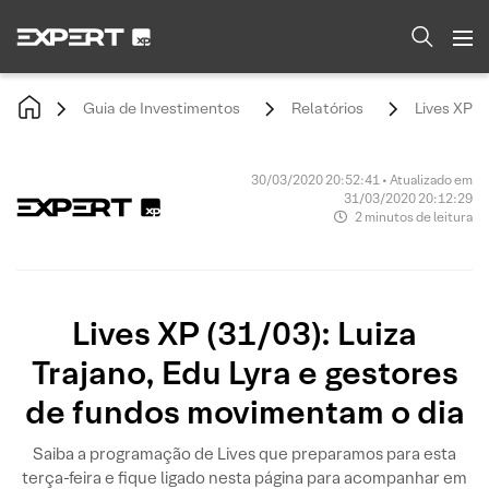
Guia de Investimentos
Relatórios
Lives XP (
30/03/2020 20:52:41 • Atualizado em
31/03/2020 20:12:29
2 minutos de leitura
Lives XP (31/03): Luiza
Trajano, Edu Lyra e gestores
de fundos movimentam o dia
Saiba a programação de Lives que preparamos para esta
terça-feira e fique ligado nesta página para acompanhar em