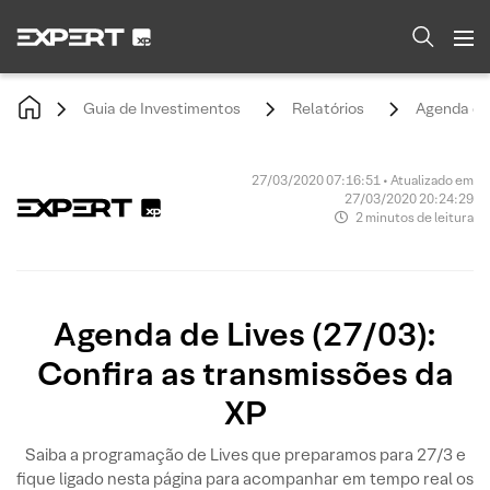
Guia de Investimentos
Relatórios
Agenda de 
27/03/2020 07:16:51 • Atualizado em
27/03/2020 20:24:29
2 minutos de leitura
Agenda de Lives (27/03):
Confira as transmissões da
XP
Saiba a programação de Lives que preparamos para 27/3 e
fique ligado nesta página para acompanhar em tempo real os