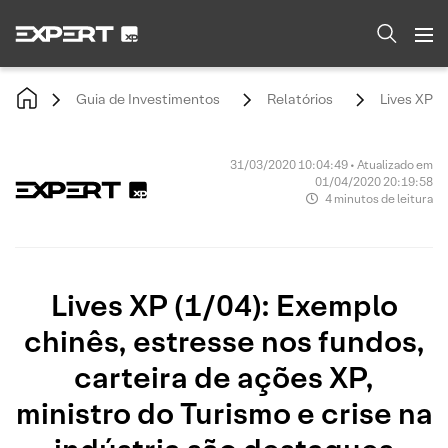
Guia de Investimentos
Relatórios
Lives XP (
31/03/2020 10:04:49 • Atualizado em
01/04/2020 20:19:58
4 minutos de leitura
Lives XP (1/04): Exemplo
chinês, estresse nos fundos,
carteira de ações XP,
ministro do Turismo e crise na