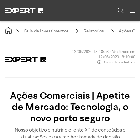
Guia de Investimentos
Relatórios
Ações Come
12/06/2020 18:18:58 • Atualizado em
12/06/2020 18:19:00
1 minuto de leitura
Ações Comerciais | Apetite
de Mercado: Tecnologia, o
novo porto seguro
Nosso objetivo é nutrir o cliente XP de conteúdos e
atualizações para a melhor tomada de decisão