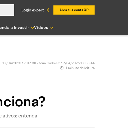
login expert
Abra sua conta XP
enda a Investir
Vídeos
17/04/2025 17:07:30 • Atualizado em 17/04/2025 17:08:44
1 minuto de leitura
nciona?
e ativos; entenda