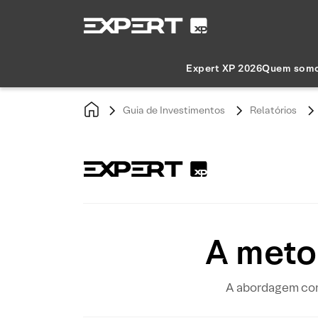
Expert XP 2026
Quem som
Guia de Investimentos
Relatórios
A meto
A abordagem cons