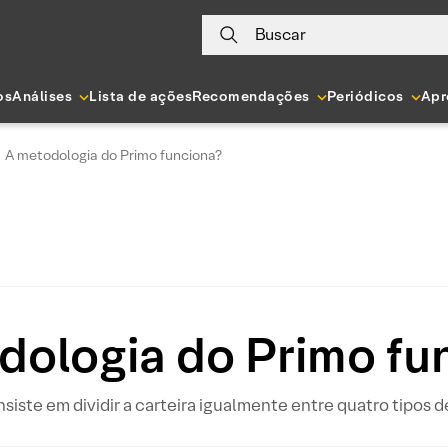
Buscar
os
Análises
Lista de ações
Recomendações
Periódicos
Apr
A metodologia do Primo funciona?
dologia do Primo fu
iste em dividir a carteira igualmente entre quatro tipos d