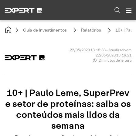
Guia de Investimentos
Relatórios
10+ | Paul
22/05/2020 13:15:33 • Atualizado em
22/05/2020 13:16:21
2 minutos de leitura
10+ | Paulo Leme, SuperPrev
e setor de proteínas: saiba os
conteúdos mais lidos da
semana