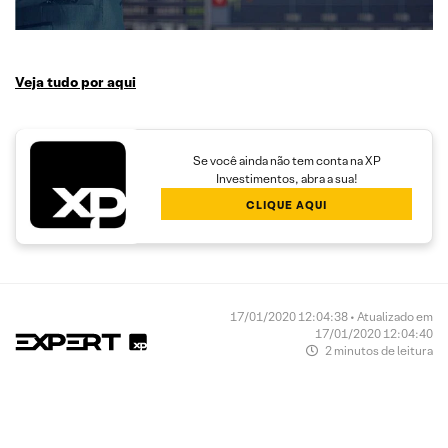
Veja tudo por aqui
Se você ainda não tem conta na XP
Investimentos, abra a sua!
CLIQUE AQUI
17/01/2020 12:04:38 • Atualizado em
17/01/2020 12:04:40
2 minutos de leitura