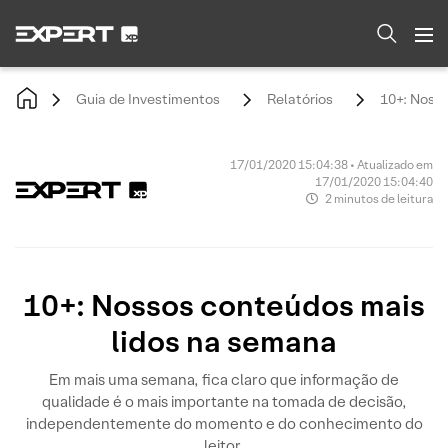
Guia de Investimentos
Relatórios
10+: Noss
17/01/2020 15:04:38 • Atualizado em
17/01/2020 15:04:40
2 minutos de leitura
10+: Nossos conteúdos mais
lidos na semana
Em mais uma semana, fica claro que informação de
qualidade é o mais importante na tomada de decisão,
independentemente do momento e do conhecimento do
leitor.