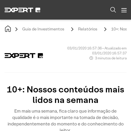
Guia de Investimentos
Relatórios
10+: Noss
03/01/2020 16:57:36 • Atualizado em
03/01/2020 16:57:37
3 minutos de leitura
10+: Nossos conteúdos mais
lidos na semana
Em mais uma semana, fica claro que informação de
qualidade é o mais importante na tomada de decisão,
independentemente do momento e do conhecimento do
leitor.