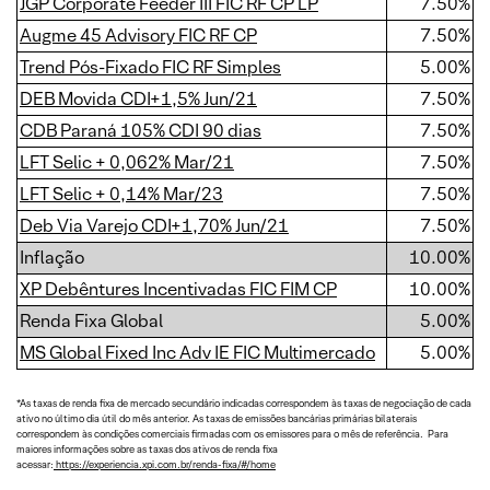
JGP Corporate Feeder III FIC RF CP LP
7.50%
Augme 45 Advisory FIC RF CP
7.50%
Trend Pós-Fixado FIC RF Simples
5.00%
DEB Movida CDI+1,5% Jun/21
7.50%
CDB Paraná 105% CDI 90 dias
7.50%
LFT Selic + 0,062% Mar/21
7.50%
LFT Selic + 0,14% Mar/23
7.50%
Deb Via Varejo CDI+1,70% Jun/21
7.50%
Inflação
10.00%
XP Debêntures Incentivadas FIC FIM CP
10.00%
Renda Fixa Global
5.00%
MS Global Fixed Inc Adv IE FIC Multimercado
5.00%
*As taxas de renda fixa de mercado secundário indicadas correspondem às taxas de negociação de cada
ativo no último dia útil do mês anterior. As taxas de emissões bancárias primárias bilaterais
correspondem às condições comerciais firmadas com os emissores para o mês de referência. Para
maiores informações sobre as taxas dos ativos de renda fixa
acessar:
https://experiencia.xpi.com.br/renda-fixa/#/home