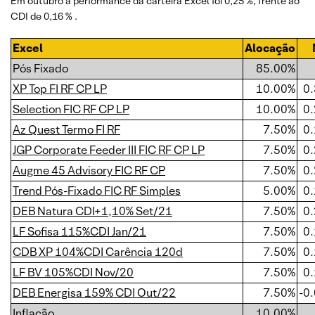
Em outubro a performance da carteira Excel foi 0,25 %, frente ao
CDI de 0,16 % .
Excel
Alocação
Pós Fixado
85.00%
XP Top FI RF CP LP
10.00%
0
Selection FIC RF CP LP
10.00%
0
Az Quest Termo FI RF
7.50%
0
JGP Corporate Feeder III FIC RF CP LP
7.50%
0
Augme 45 Advisory FIC RF CP
7.50%
0
Trend Pós-Fixado FIC RF Simples
5.00%
0
DEB Natura CDI+1,10% Set/21
7.50%
0
LF Sofisa 115%CDI Jan/21
7.50%
0
CDB XP 104%CDI Carência 120d
7.50%
0
LF BV 105%CDI Nov/20
7.50%
0
DEB Energisa 159% CDI Out/22
7.50%
-0
Inflação
10.00%