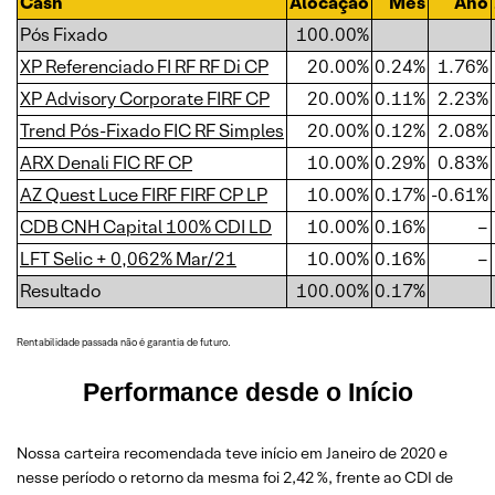
Cash
Alocação
Mês
Ano
Pós Fixado
100.00%
XP Referenciado FI RF RF Di CP
20.00%
0.24%
1.76%
XP Advisory Corporate FIRF CP
20.00%
0.11%
2.23%
Trend Pós-Fixado FIC RF Simples
20.00%
0.12%
2.08%
ARX Denali FIC RF CP
10.00%
0.29%
0.83%
AZ Quest Luce FIRF FIRF CP LP
10.00%
0.17%
-0.61%
CDB CNH Capital 100% CDI LD
10.00%
0.16%
–
LFT Selic + 0,062% Mar/21
10.00%
0.16%
–
Resultado
100.00%
0.17%
Rentabilidade passada não é garantia de futuro.
Performance desde o Início
Nossa carteira recomendada teve início em Janeiro de 2020 e
nesse período o retorno da mesma foi 2,42 %, frente ao CDI de