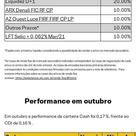
Liquidez D+1
20.00%
ARX Denali FIC RF CP
10.00%
AZ Quest Luce FIRF FIRF CP LP
10.00%
Outros Prazos*
10.00%
LFT Selic + 0,062% Mar/21
10.00%
*Papéis com altíssima liquidez considerando a possibilidade de vender o ativo no mercado secundário.
*As taxas de renda fixa de mercado secundário indicadas correspondem às taxas de negociação de cada
ativo no último dia útil do mês anterior. As taxas de emissões bancárias primárias bilaterais
correspondem às condições comerciais firmadas com os emissores para o mês de referência. Para
maiores informações sobre as taxas dos ativos de renda fixa
acessar:
https://experiencia.xpi.com.br/renda-fixa/#/home
Performance em outubro
Em outubro a performance da carteira Cash foi 0,17 %, frente ao
CDI de 0,16 % .