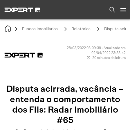
Fundos Imobiliários
Relatórios
Disputa acirr
28/03/2022 08:09:39 • Atualizado em
02/04/2022 23:38:42
20 minutos de leitura
Disputa acirrada, vacância –
entenda o comportamento
dos FIIs: Radar Imobiliário
#65