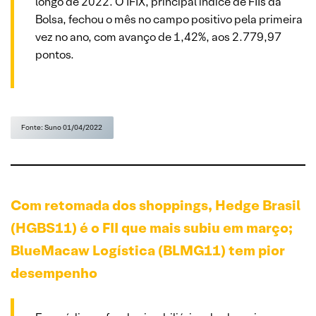
longo de 2022. O IFIX, principal índice de FIIs da
Bolsa, fechou o mês no campo positivo pela primeira
vez no ano, com avanço de 1,42%, aos 2.779,97
pontos.
Fonte: Suno 01/04/2022
Com retomada dos shoppings, Hedge Brasil
(HGBS11) é o FII que mais subiu em março;
BlueMacaw Logística (BLMG11) tem pior
desempenho