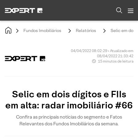
Fundos Imobiliários
Relatórios
Selic em dois 
04/04/2022 08:02:29 • Atualizado em
08/04/2022 21:33:42
15 minutos de leitura
Selic em dois dígitos e FIIs
em alta: radar imobiliário #66
Confira as principais notícias do segmento e Fatos
Relevantes dos Fundos Imobiliários da semana.