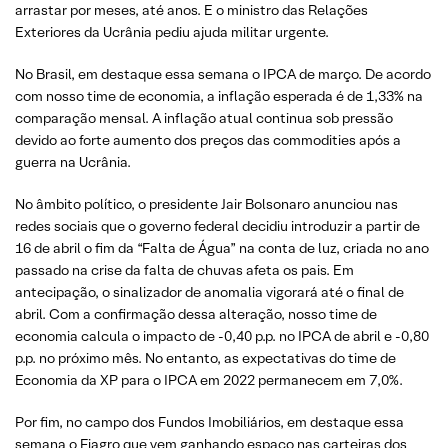
arrastar por meses, até anos. E o ministro das Relações
Exteriores da Ucrânia pediu ajuda militar urgente.
No Brasil, em destaque essa semana o IPCA de março. De acordo
com nosso time de economia, a inflação esperada é de 1,33% na
comparação mensal. A inflação atual continua sob pressão
devido ao forte aumento dos preços das commodities após a
guerra na Ucrânia.
No âmbito político, o presidente Jair Bolsonaro anunciou nas
redes sociais que o governo federal decidiu introduzir a partir de
16 de abril o fim da “Falta de Água” na conta de luz, criada no ano
passado na crise da falta de chuvas afeta os pais. Em
antecipação, o sinalizador de anomalia vigorará até o final de
abril. Com a confirmação dessa alteração, nosso time de
economia calcula o impacto de -0,40 p.p. no IPCA de abril e -0,80
p.p. no próximo mês. No entanto, as expectativas do time de
Economia da XP para o IPCA em 2022 permanecem em 7,0%.
Por fim, no campo dos Fundos Imobiliários, em destaque essa
semana o Fiagro que vem ganhando espaço nas carteiras dos