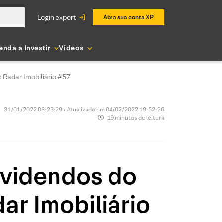
login expert
Abra sua conta XP
enda a Investir
Vídeos
Radar Imobiliário #57
31/01/2022 08:23:29 • Atualizado em 04/02/2022 19:52:26
19 minutos de leitura
ividendos do
r Imobiliário