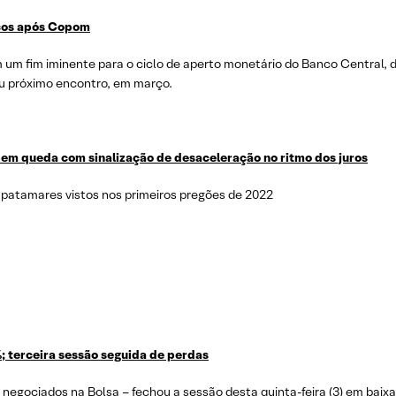
ncos após Copom
m um fim iminente para o ciclo de aperto monetário do Banco Central, d
eu próximo encontro, em março.
m em queda com sinalização de desaceleração no ritmo dos juros
 patamares vistos nos primeiros pregões de 2022
; terceira sessão seguida de perdas
is negociados na Bolsa – fechou a sessão desta quinta-feira (3) em bai