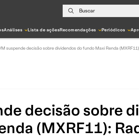
Buscar
os
Análises
Lista de ações
Recomendações
Periódicos
Apr
M suspende decisão sobre dividendos do fundo Maxi Renda (MXRF11): 
e decisão sobre d
enda (MXRF11): Rada