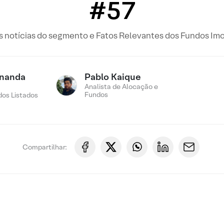
#57
is notícias do segmento e Fatos Relevantes dos Fundos Imo
rnanda
Pablo Kaique
Analista de Alocação e
Fundos
os Listados
Compartilhar: