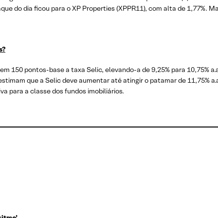
e do dia ficou para o XP Properties (XPPR11), com alta de 1,77%. Mai
s?
m 150 pontos-base a taxa Selic, elevando-a de 9,25% para 10,75% a.a
estimam que a Selic deve aumentar até atingir o patamar de 11,75% a.a
 para a classe dos fundos imobiliários.
ritmo’