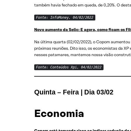
também havia fechado em queda, de 0,20%. O destaqu
Fonte: InfoMoney, 04/02/2022
Novo aumento da Selic: E agora, como ficam os FII
Na última quarta (02/02/2022), o Copom aumentou e
próximas reuniões. Dito isso, os economistas da XP 
nesses patamares, mantemos nossa visão construtiva
Fonte: Conteúdos Xpi, 04/02/2022
Quinta – Feira | Dia 03/02
Economia
Copom está tomando risco ao indicar redução do 