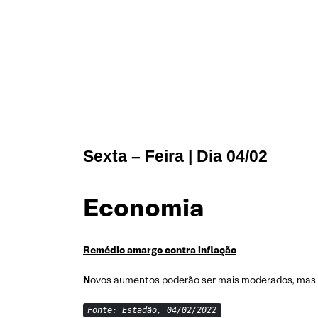
Sexta – Feira | Dia 04/02
Economia
R
emédio amargo contra inflação
N
ovos aumentos poderão ser mais moderados, mas o
Fonte: Estadão, 04/02/2022