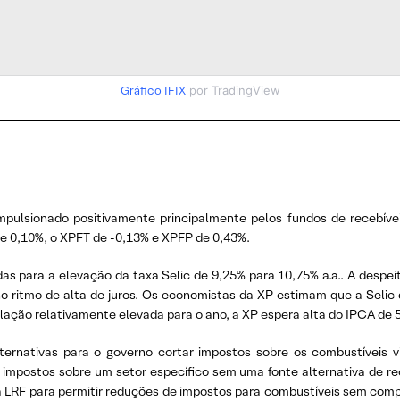
Gráfico IFIX
por TradingView
pulsionado positivamente principalmente pelos fundos de recebíve
de 0,10%, o XPFT de -0,13% e XPFP de 0,43%.
das para a elevação da taxa Selic de 9,25% para 10,75% a.a.. A despe
no ritmo de alta de juros. Os economistas da XP estimam que a Selic
nflação relativamente elevada para o ano, a XP espera alta do IPCA de 
ternativas para o governo cortar impostos sobre os combustíveis 
 impostos sobre um setor específico sem uma fonte alternativa de re
LRF para permitir reduções de impostos para combustíveis sem com