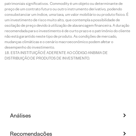
patrimoniais significativos. Commodity é um objeto ou determinante de
preço de um contrato futuro ou outro instrumento derivativo, podendo
consubstanciar um índice, uma taxa, um valor mobiliário ou produto físico. É
um investimento de risco muito alto, que contempla a possibilidade de
oscilação de preço devido à utilização de alavancagem financeira. A duração
recomendada para o investimento é de curto prazo e o patrimônio do cliente
não está garantido neste tipo de produto. As condições de mercado,
mudanças climáticas e o cenário macroeconômico podem afetar o
desempenho do investimento.
ESTA INSTITUIÇÃO É ADERENTE AO CÓDIGO ANBIMA DE
DISTRIBUIÇÃO DE PRODUTOS DE INVESTIMENTO.
Análises
Recomendações