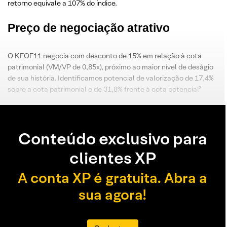
retorno equivale a 107% do índice.
Preço de negociação atrativo
O KFOF11 negocia com desconto de 15% em relação à cota
patrimonial (VM/VP de 0,85x), próximo ao maior nível de deságio
de sua história. Identificamos potencial de valorização de 17,4%
sobre a cota patrimonial e de 31,8% frente à cota potencial²
Conteúdo exclusivo para
clientes XP
A conta XP é gratuita. Abra a
sua agora!