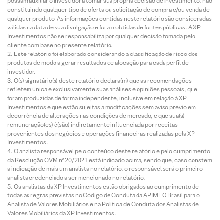
possam auxiliar o investidor a tomar sua própria decisão de investimento, não
constituindo qualquer tipo de oferta ou solicitação de compra e/ou venda de
qualquer produto. As informações contidas neste relatório são consideradas
válidas na data de sua divulgação e foram obtidas de fontes públicas. A XP
Investimentos não se responsabiliza por qualquer decisão tomada pelo
cliente com base no presente relatório.
Este relatório foi elaborado considerando a classificação de risco dos
produtos de modo a gerar resultados de alocação para cada perfil de
investidor.
O(s) signatário(s) deste relatório declara(m) que as recomendações
refletem única e exclusivamente suas análises e opiniões pessoais, que
foram produzidas de forma independente, inclusive em relação à XP
Investimentos e que estão sujeitas a modificações sem aviso prévio em
decorrência de alterações nas condições de mercado, e que sua(s)
remuneração(es) é(são) indiretamente influenciada por receitas
provenientes dos negócios e operações financeiras realizadas pela XP
Investimentos.
O analista responsável pelo conteúdo deste relatório e pelo cumprimento
da Resolução CVM nº 20/2021 está indicado acima, sendo que, caso constem
a indicação de mais um analista no relatório, o responsável será o primeiro
analista credenciado a ser mencionado no relatório.
Os analistas da XP Investimentos estão obrigados ao cumprimento de
todas as regras previstas no Código de Conduta da APIMEC Brasil para o
Analista de Valores Mobiliários e na Política de Conduta dos Analistas de
Valores Mobiliários da XP Investimentos.