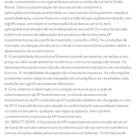
ainda, consultando o risco geral da sua carteira na tela de carteira (Visão
Risco). Caso a sua pontuação de risco atual não comporte a
aplicação/contratação pretendida, ou caso existam limitações em relação à
quantidade e/ou volume financeiro para a referida aplicação/contratação, isto
significa que, com base na composição atual da sua carteira, esta
aplicação/contratação não está adequada ao seu perfil. Em caso de dúvidas
sobre o processo de adequação dos produtos oferecidos pela XP
Investimentos ao seu perfil de investidor, consulte o FAQ. As condições de
mercado, mudanças climáticas e o cenário macroeconômico podem afetar o
desempenho do investimento.
A rentabilidade de produtos financeiros pode apresentar variações e seu
preço ou valor pode aumentar ou diminuir num curto espaço de tempo. Os
desempenhos anteriores não são necessariamente indicativos de resultados
futuros. A rentabilidade divulgada não é líquida de impostos. As informações
presentes neste material são baseadas em simulações e os resultados reais
poderão ser significativamente diferentes.
Este relatório é destinado à circulação exclusiva para a rede de
relacionamento da XP Investimentos, incluindo assessores de
investimentos da XP e clientes da XP, podendo também ser divulgado no site
da XP. Fica proibida sua reprodução ou redistribuição para qualquer pessoa,
no todo ou em parte, qualquer que seja o propósito, sem o prévio
consentimento expresso da XP Investimentos.
0800 77 20202. A Ouvidoria da XP Investimentos tem a missão de servir
de canal de contato sempre que os clientes que não se sentirem satisfeitos
com as soluções dadas pela empresa aos seus problemas. O contato pode