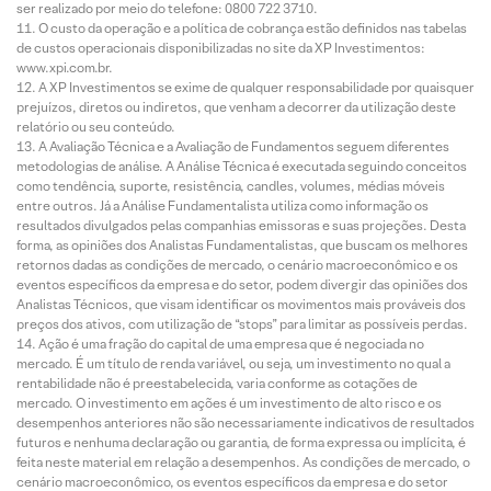
ser realizado por meio do telefone: 0800 722 3710.
O custo da operação e a política de cobrança estão definidos nas tabelas
de custos operacionais disponibilizadas no site da XP Investimentos:
www.xpi.com.br.
A XP Investimentos se exime de qualquer responsabilidade por quaisquer
prejuízos, diretos ou indiretos, que venham a decorrer da utilização deste
relatório ou seu conteúdo.
A Avaliação Técnica e a Avaliação de Fundamentos seguem diferentes
metodologias de análise. A Análise Técnica é executada seguindo conceitos
como tendência, suporte, resistência, candles, volumes, médias móveis
entre outros. Já a Análise Fundamentalista utiliza como informação os
resultados divulgados pelas companhias emissoras e suas projeções. Desta
forma, as opiniões dos Analistas Fundamentalistas, que buscam os melhores
retornos dadas as condições de mercado, o cenário macroeconômico e os
eventos específicos da empresa e do setor, podem divergir das opiniões dos
Analistas Técnicos, que visam identificar os movimentos mais prováveis dos
preços dos ativos, com utilização de “stops” para limitar as possíveis perdas.
Ação é uma fração do capital de uma empresa que é negociada no
mercado. É um título de renda variável, ou seja, um investimento no qual a
rentabilidade não é preestabelecida, varia conforme as cotações de
mercado. O investimento em ações é um investimento de alto risco e os
desempenhos anteriores não são necessariamente indicativos de resultados
futuros e nenhuma declaração ou garantia, de forma expressa ou implícita, é
feita neste material em relação a desempenhos. As condições de mercado, o
cenário macroeconômico, os eventos específicos da empresa e do setor