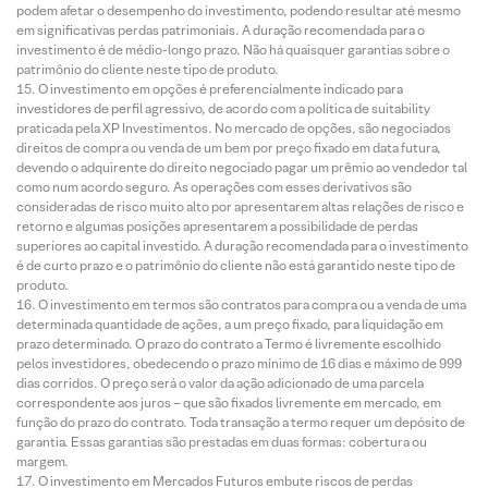
podem afetar o desempenho do investimento, podendo resultar até mesmo
em significativas perdas patrimoniais. A duração recomendada para o
investimento é de médio-longo prazo. Não há quaisquer garantias sobre o
patrimônio do cliente neste tipo de produto.
O investimento em opções é preferencialmente indicado para
investidores de perfil agressivo, de acordo com a política de suitability
praticada pela XP Investimentos. No mercado de opções, são negociados
direitos de compra ou venda de um bem por preço fixado em data futura,
devendo o adquirente do direito negociado pagar um prêmio ao vendedor tal
como num acordo seguro. As operações com esses derivativos são
consideradas de risco muito alto por apresentarem altas relações de risco e
retorno e algumas posições apresentarem a possibilidade de perdas
superiores ao capital investido. A duração recomendada para o investimento
é de curto prazo e o patrimônio do cliente não está garantido neste tipo de
produto.
O investimento em termos são contratos para compra ou a venda de uma
determinada quantidade de ações, a um preço fixado, para liquidação em
prazo determinado. O prazo do contrato a Termo é livremente escolhido
pelos investidores, obedecendo o prazo mínimo de 16 dias e máximo de 999
dias corridos. O preço será o valor da ação adicionado de uma parcela
correspondente aos juros – que são fixados livremente em mercado, em
função do prazo do contrato. Toda transação a termo requer um depósito de
garantia. Essas garantias são prestadas em duas formas: cobertura ou
margem.
O investimento em Mercados Futuros embute riscos de perdas