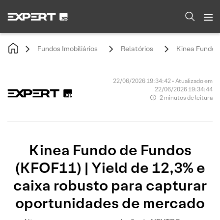
Fundos Imobiliários
Relatórios
Kinea Fundo d
22/06/2026 19:34:42 • Atualizado em
22/06/2026 19:34:44
2 minutos de leitura
Kinea Fundo de Fundos
(KFOF11) | Yield de 12,3% e
caixa robusto para capturar
oportunidades de mercado