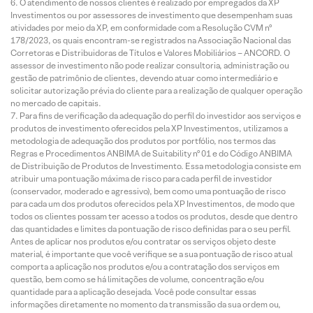
O atendimento de nossos clientes é realizado por empregados da XP
Investimentos ou por assessores de investimento que desempenham suas
atividades por meio da XP, em conformidade com a Resolução CVM nº
178/2023, os quais encontram-se registrados na Associação Nacional das
Corretoras e Distribuidoras de Títulos e Valores Mobiliários – ANCORD. O
assessor de investimento não pode realizar consultoria, administração ou
gestão de patrimônio de clientes, devendo atuar como intermediário e
solicitar autorização prévia do cliente para a realização de qualquer operação
no mercado de capitais.
Para fins de verificação da adequação do perfil do investidor aos serviços e
produtos de investimento oferecidos pela XP Investimentos, utilizamos a
metodologia de adequação dos produtos por portfólio, nos termos das
Regras e Procedimentos ANBIMA de Suitability nº 01 e do Código ANBIMA
de Distribuição de Produtos de Investimento. Essa metodologia consiste em
atribuir uma pontuação máxima de risco para cada perfil de investidor
(conservador, moderado e agressivo), bem como uma pontuação de risco
para cada um dos produtos oferecidos pela XP Investimentos, de modo que
todos os clientes possam ter acesso a todos os produtos, desde que dentro
das quantidades e limites da pontuação de risco definidas para o seu perfil.
Antes de aplicar nos produtos e/ou contratar os serviços objeto deste
material, é importante que você verifique se a sua pontuação de risco atual
comporta a aplicação nos produtos e/ou a contratação dos serviços em
questão, bem como se há limitações de volume, concentração e/ou
quantidade para a aplicação desejada. Você pode consultar essas
informações diretamente no momento da transmissão da sua ordem ou,