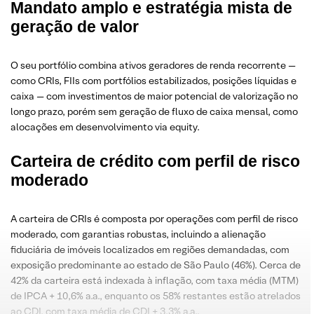
Mandato amplo e estratégia mista de
geração de valor
O seu portfólio combina ativos geradores de renda recorrente —
como CRIs, FIIs com portfólios estabilizados, posições líquidas e
caixa — com investimentos de maior potencial de valorização no
longo prazo, porém sem geração de fluxo de caixa mensal, como
alocações em desenvolvimento via equity.
Carteira de crédito com perfil de risco
moderado
A carteira de CRIs é composta por operações com perfil de risco
moderado, com garantias robustas, incluindo a alienação
fiduciária de imóveis localizados em regiões demandadas, com
exposição predominante ao estado de São Paulo (46%). Cerca de
42% da carteira está indexada à inflação, com taxa média (MTM)
de IPCA + 10,6% a.a., enquanto os 58% restantes estão atrelados
ao CDI, com taxa média de CDI + 3,3% a.a..