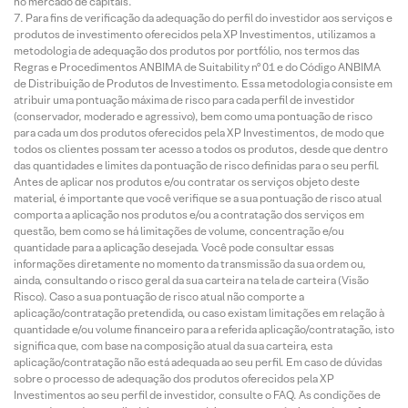
no mercado de capitais.
Para fins de verificação da adequação do perfil do investidor aos serviços e
produtos de investimento oferecidos pela XP Investimentos, utilizamos a
metodologia de adequação dos produtos por portfólio, nos termos das
Regras e Procedimentos ANBIMA de Suitability nº 01 e do Código ANBIMA
de Distribuição de Produtos de Investimento. Essa metodologia consiste em
atribuir uma pontuação máxima de risco para cada perfil de investidor
(conservador, moderado e agressivo), bem como uma pontuação de risco
para cada um dos produtos oferecidos pela XP Investimentos, de modo que
todos os clientes possam ter acesso a todos os produtos, desde que dentro
das quantidades e limites da pontuação de risco definidas para o seu perfil.
Antes de aplicar nos produtos e/ou contratar os serviços objeto deste
material, é importante que você verifique se a sua pontuação de risco atual
comporta a aplicação nos produtos e/ou a contratação dos serviços em
questão, bem como se há limitações de volume, concentração e/ou
quantidade para a aplicação desejada. Você pode consultar essas
informações diretamente no momento da transmissão da sua ordem ou,
ainda, consultando o risco geral da sua carteira na tela de carteira (Visão
Risco). Caso a sua pontuação de risco atual não comporte a
aplicação/contratação pretendida, ou caso existam limitações em relação à
quantidade e/ou volume financeiro para a referida aplicação/contratação, isto
significa que, com base na composição atual da sua carteira, esta
aplicação/contratação não está adequada ao seu perfil. Em caso de dúvidas
sobre o processo de adequação dos produtos oferecidos pela XP
Investimentos ao seu perfil de investidor, consulte o FAQ. As condições de