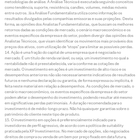
metodologias de análise. A Análise Técnica é executada seguindo conceitos
como tendência, suporte, resistência, candles, volumes, médias móveis
entre outros. Já a Análise Fundamentalista utiliza como informação os
resultados divulgados pelas companhias emissoras e suas projeções. Desta
forma, as opiniões dos Analistas Fundamentalistas, que buscam os melhores
retornos dadas as condições de mercado, o cenário macroeconômico e os
eventos específicos da empresa e do setor, podem divergir das opiniões dos
Analistas Técnicos, que visam identificar os movimentos mais prováveis dos
preços dos ativos, com utilização de “stops” para limitar as possíveis perdas.
Ação é uma fração do capital de uma empresa que é negociada no
mercado. É um título de renda variável, ou seja, um investimento no qual a
rentabilidade não é preestabelecida, varia conforme as cotações de
mercado. O investimento em ações é um investimento de alto risco e os
desempenhos anteriores não são necessariamente indicativos de resultados
futuros e nenhuma declaração ou garantia, de forma expressa ou implícita, é
feita neste material em relação a desempenhos. As condições de mercado, o
cenário macroeconômico, os eventos específicos da empresa e do setor
podem afetar o desempenho do investimento, podendo resultar até mesmo
em significativas perdas patrimoniais. A duração recomendada para o
investimento é de médio-longo prazo. Não há quaisquer garantias sobre o
patrimônio do cliente neste tipo de produto.
O investimento em opções é preferencialmente indicado para
investidores de perfil agressivo, de acordo com a política de suitability
praticada pela XP Investimentos. No mercado de opções, são negociados
direitos de compra ou venda de um bem por preço fixado em data futura,