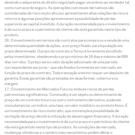
devendo o adquirente do direito negociado pagar um prêmio ao vendedor tal
como num acordo seguro. As operações com esses derivativos são
consideradas de risco muito alto por apresentarem altas relações de risco e
retorno e algumas posições apresentarem a possibilidade de perdas
superiores ao capital investido. A duração recomendada para o investimento
é de curto prazo e o patrimônio do cliente não está garantido neste tipo de
produto.
O investimento em termos são contratos para compra ou a venda de uma
determinada quantidade de ações, a um preço fixado, para liquidação em
prazo determinado. O prazo do contrato a Termo é livremente escolhido
pelos investidores, obedecendo o prazo mínimo de 16 dias e máximo de 999
dias corridos. O preço será o valor da ação adicionado de uma parcela
correspondente aos juros – que são fixados livremente em mercado, em
função do prazo do contrato. Toda transação a termo requer um depósito de
garantia. Essas garantias são prestadas em duas formas: cobertura ou
margem.
O investimento em Mercados Futuros embute riscos de perdas
patrimoniais significativos. Commodity é um objeto ou determinante de
preço de um contrato futuro ou outro instrumento derivativo, podendo
consubstanciar um índice, uma taxa, um valor mobiliário ou produto físico. É
um investimento de risco muito alto, que contempla a possibilidade de
oscilação de preço devido à utilização de alavancagem financeira. A duração
recomendada para o investimento é de curto prazo e o patrimônio do cliente
não está garantido neste tipo de produto. As condições de mercado,
mudanças climáticas e o cenário macroeconômico podem afetar o