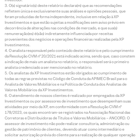
O(s) signatário(s) deste relatório declara(m) que as recomendações
refletem única e exclusivamente suas análises e opiniões pessoais, que
foram produzidas de forma independente, inclusive em relação à XP
Investimentos e que estão sujeitas a modificações sem aviso prévio em
decorrência de alterações nas condições de mercado, e que sua(s)
remuneração(es) é(são) indiretamente influenciada por receitas
provenientes dos negócios e operações financeiras realizadas pela XP
Investimentos.
O analista responsável pelo conteúdo deste relatório e pelo cumprimento
da Resolução CVM nº 20/2021 está indicado acima, sendo que, caso constem
a indicação de mais um analista no relatório, o responsável será o primeiro
analista credenciado a ser mencionado no relatório.
Os analistas da XP Investimentos estão obrigados ao cumprimento de
todas as regras previstas no Código de Conduta da APIMEC Brasil para o
Analista de Valores Mobiliários e na Política de Conduta dos Analistas de
Valores Mobiliários da XP Investimentos.
O atendimento de nossos clientes é realizado por empregados da XP
Investimentos ou por assessores de investimento que desempenham suas
atividades por meio da XP, em conformidade com a Resolução CVM nº
178/2023, os quais encontram-se registrados na Associação Nacional das
Corretoras e Distribuidoras de Títulos e Valores Mobiliários – ANCORD. O
assessor de investimento não pode realizar consultoria, administração ou
gestão de patrimônio de clientes, devendo atuar como intermediário e
solicitar autorização prévia do cliente para a realização de qualquer operação