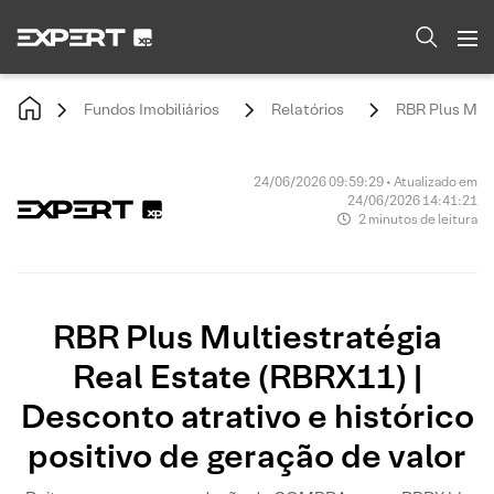
Fundos Imobiliários
Relatórios
RBR Plus Mult
24/06/2026 09:59:29 • Atualizado em
24/06/2026 14:41:21
2 minutos de leitura
RBR Plus Multiestratégia
Real Estate (RBRX11) |
Desconto atrativo e histórico
positivo de geração de valor