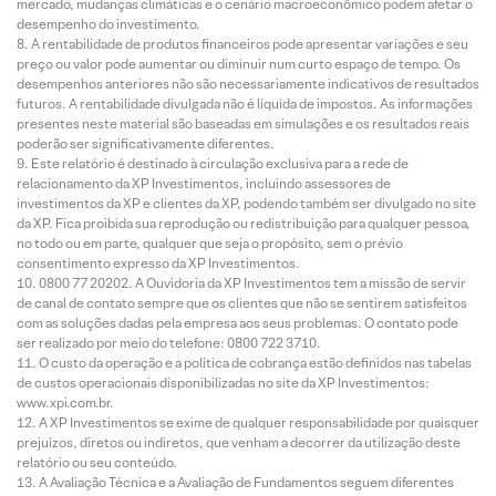
mercado, mudanças climáticas e o cenário macroeconômico podem afetar o
desempenho do investimento.
A rentabilidade de produtos financeiros pode apresentar variações e seu
preço ou valor pode aumentar ou diminuir num curto espaço de tempo. Os
desempenhos anteriores não são necessariamente indicativos de resultados
futuros. A rentabilidade divulgada não é líquida de impostos. As informações
presentes neste material são baseadas em simulações e os resultados reais
poderão ser significativamente diferentes.
Este relatório é destinado à circulação exclusiva para a rede de
relacionamento da XP Investimentos, incluindo assessores de
investimentos da XP e clientes da XP, podendo também ser divulgado no site
da XP. Fica proibida sua reprodução ou redistribuição para qualquer pessoa,
no todo ou em parte, qualquer que seja o propósito, sem o prévio
consentimento expresso da XP Investimentos.
0800 77 20202. A Ouvidoria da XP Investimentos tem a missão de servir
de canal de contato sempre que os clientes que não se sentirem satisfeitos
com as soluções dadas pela empresa aos seus problemas. O contato pode
ser realizado por meio do telefone: 0800 722 3710.
O custo da operação e a política de cobrança estão definidos nas tabelas
de custos operacionais disponibilizadas no site da XP Investimentos:
www.xpi.com.br.
A XP Investimentos se exime de qualquer responsabilidade por quaisquer
prejuízos, diretos ou indiretos, que venham a decorrer da utilização deste
relatório ou seu conteúdo.
A Avaliação Técnica e a Avaliação de Fundamentos seguem diferentes