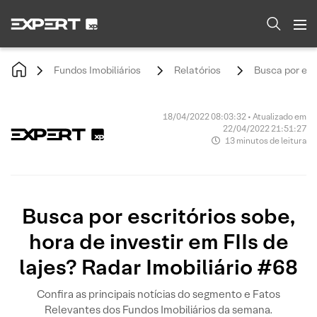
Fundos Imobiliários
Relatórios
Busca por escr
18/04/2022 08:03:32 • Atualizado em
22/04/2022 21:51:27
13 minutos de leitura
Busca por escritórios sobe,
hora de investir em FIIs de
lajes? Radar Imobiliário #68
Confira as principais notícias do segmento e Fatos
Relevantes dos Fundos Imobiliários da semana.