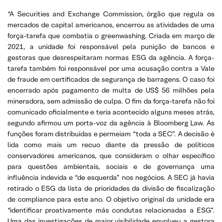
“A Securities and Exchange Commission, órgão que regula os
mercados de capital americanos, encerrou as atividades de uma
força-tarefa que combatia o greenwashing. Criada em março de
2021, a unidade foi responsável pela punição de bancos e
gestoras que desrespeitaram normas ESG da agência. A força-
tarefa também foi responsável por uma acusação contra a Vale
de fraude em certificados de segurança de barragens. O caso foi
encerrado após pagamento de multa de US$ 56 milhões pela
mineradora, sem admissão de culpa. O fim da força-tarefa não foi
comunicado oficialmente e teria acontecido alguns meses atrás,
segundo afirmou um porta-voz da agência à Bloomberg Law. As
funções foram distribuídas e permeiam “toda a SEC”. A decisão é
lida como mais um recuo diante da pressão de políticos
conservadores americanos, que consideram o olhar específico
para questões ambientais, sociais e de governança uma
influência indevida e “de esquerda” nos negócios. A SEC já havia
retirado o ESG da lista de prioridades da divisão de fiscalização
de compliance para este ano. O objetivo original da unidade era
“identificar proativamente más condutas relacionadas a ESG”.
Uma das investigações de maior visibilidade envolveu a gestora