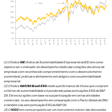
(
1) O Índice
ISE
(Índice de Sustentabilidade Empresarial da B3) tem como
objetivo ser o indicador do desempenho médio das cotações dos ativos de
empresas com reconhecido comprometimento com o desenvolvimento
sustentável, práticas e alinhamento estratégico com a sustentabilidade
empresarial.
(2) O Índice
S&P/B3 Brasil ESG
mede a performance de títulos que cumprem
critérios de sustentabilidade e é ponderado pelas pontuações ESG da S&P
DJI. Ele exclui ações com base na sua participação em certas atividades
comerciais, no seu desempenho em comparação com o Pacto Global da ONU
e também cias sem pontuação ESG da S&P DJI.
(3) O
ICO2
tem como propósito ser um instrumento indutor das discussões