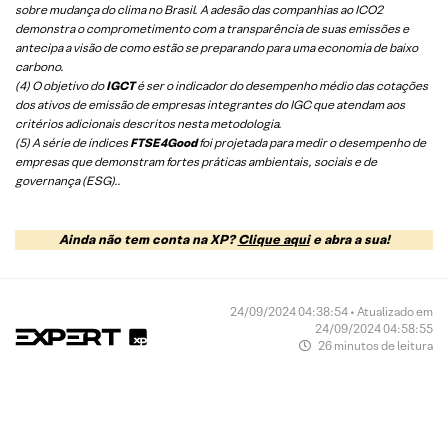
sobre mudança do clima no Brasil. A adesão das companhias ao ICO2
demonstra o comprometimento com a transparência de suas emissões e
antecipa a visão de como estão se preparando para uma economia de baixo
carbono.
(4) O objetivo do
IGCT
é ser o indicador do desempenho médio das cotações
dos ativos de emissão de empresas integrantes do IGC que atendam aos
critérios adicionais descritos nesta metodologia.
(5)
A série de índices
FTSE4Good
foi projetada para medir o desempenho de
empresas que demonstram fortes práticas ambientais, sociais e de
governança (ESG).
.
Ainda não tem conta na XP?
Clique aqui
e abra a sua!
24/09/2024 04:38:54 • Atualizado em
24/09/2024 04:58:55
26 minutos de leitura