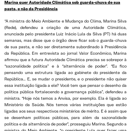
Marina quer Autoridade Climática sob guarda-chuva de sua
pasta, e não da Presidência
“A ministra do Meio Ambiente e Mudança do Clima, Marina Silva
(Rede), defendeu a criação de uma Autoridade Climática,
anunciada pelo presidente Luiz Inácio Lula da Silva (PT) há duas
semanas, mas disse que o órgão deve ficar sob o guarda-chuva
de sua pasta, e não ser diretamente subordinado à Presidência
da República. Em entrevista ao jornal Valor Econômico, Marina
afirmou que a futura Autoridade Climática precisa se sobrepor à
“sazonalidade política” e à “alternância de poder”. “Eu fico
pensando uma estrutura ligada ao gabinete do presidente da
República… E, se mudar o presidente, e o presidente não quiser
essa instituição ligada a ele? Você tem que pensar o desenho da
política pública fortalecendo a governança pública”, defendeu a
ministra. “Hoje nós temos a Anvisa, por exemplo. Ela é ligada ao
Ministério da Saúde. Nós temos várias instituições que estão
ligadas aos seus respectivos ministérios de mérito. E é assim que
se desenham políticas públicas, para além da sazonalidade
política e da alternância de poder”, prosseguiu Marina. Segundo a
ministra do Meio Ambiente, “o presidente Lula quer fazer uma