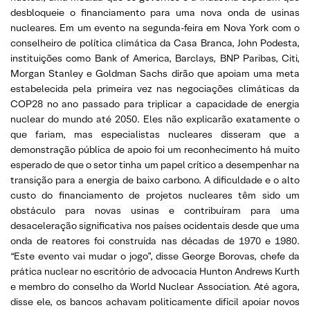
desbloqueie o financiamento para uma nova onda de usinas
nucleares. Em um evento na segunda-feira em Nova York com o
conselheiro de política climática da Casa Branca, John Podesta,
instituições como Bank of America, Barclays, BNP Paribas, Citi,
Morgan Stanley e Goldman Sachs dirão que apoiam uma meta
estabelecida pela primeira vez nas negociações climáticas da
COP28 no ano passado para triplicar a capacidade de energia
nuclear do mundo até 2050. Eles não explicarão exatamente o
que fariam, mas especialistas nucleares disseram que a
demonstração pública de apoio foi um reconhecimento há muito
esperado de que o setor tinha um papel crítico a desempenhar na
transição para a energia de baixo carbono. A dificuldade e o alto
custo do financiamento de projetos nucleares têm sido um
obstáculo para novas usinas e contribuíram para uma
desaceleração significativa nos países ocidentais desde que uma
onda de reatores foi construída nas décadas de 1970 e 1980.
“Este evento vai mudar o jogo”, disse George Borovas, chefe da
prática nuclear no escritório de advocacia Hunton Andrews Kurth
e membro do conselho da World Nuclear Association. Até agora,
disse ele, os bancos achavam politicamente difícil apoiar novos