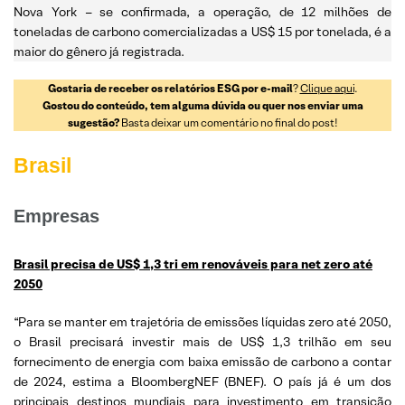
Nova York – se confirmada, a operação, de 12 milhões de
toneladas de carbono comercializadas a US$ 15 por tonelada, é a
maior do gênero já registrada.
Gostaria de receber os relatórios ESG por e-mail
?
Clique aqui
.
Gostou do conteúdo, tem alguma dúvida ou quer nos enviar uma
sugestão?
Basta deixar um comentário no final do post!
Brasil
Empresas
Brasil precisa de US$ 1,3 tri em renováveis para net zero até
2050
“Para se manter em trajetória de emissões líquidas zero até 2050,
o Brasil precisará investir mais de US$ 1,3 trilhão em seu
fornecimento de energia com baixa emissão de carbono a contar
de 2024, estima a BloombergNEF (BNEF). O país já é um dos
principais destinos mundiais para investimento em transição