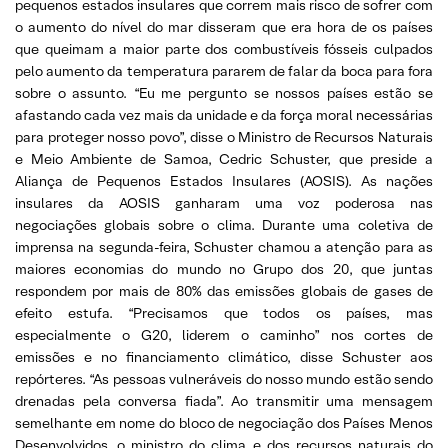
pequenos estados insulares que correm mais risco de sofrer com
o aumento do nível do mar disseram que era hora de os países
que queimam a maior parte dos combustíveis fósseis culpados
pelo aumento da temperatura pararem de falar da boca para fora
sobre o assunto. “Eu me pergunto se nossos países estão se
afastando cada vez mais da unidade e da força moral necessárias
para proteger nosso povo”, disse o Ministro de Recursos Naturais
e Meio Ambiente de Samoa, Cedric Schuster, que preside a
Aliança de Pequenos Estados Insulares (AOSIS). As nações
insulares da AOSIS ganharam uma voz poderosa nas
negociações globais sobre o clima. Durante uma coletiva de
imprensa na segunda-feira, Schuster chamou a atenção para as
maiores economias do mundo no Grupo dos 20, que juntas
respondem por mais de 80% das emissões globais de gases de
efeito estufa. “Precisamos que todos os países, mas
especialmente o G20, liderem o caminho” nos cortes de
emissões e no financiamento climático, disse Schuster aos
repórteres. “As pessoas vulneráveis do nosso mundo estão sendo
drenadas pela conversa fiada”. Ao transmitir uma mensagem
semelhante em nome do bloco de negociação dos Países Menos
Desenvolvidos, o ministro do clima e dos recursos naturais do