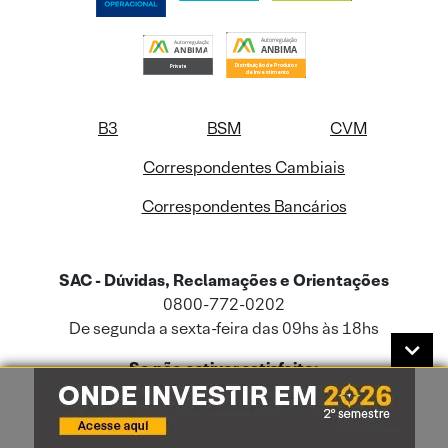
B3
BSM
CVM
Correspondentes Cambiais
Correspondentes Bancários
SAC - Dúvidas, Reclamações e Orientações
0800-772-0202
De segunda a sexta-feira das 09hs às 18hs
Se não estiver satisfeito:
0800-722-3730