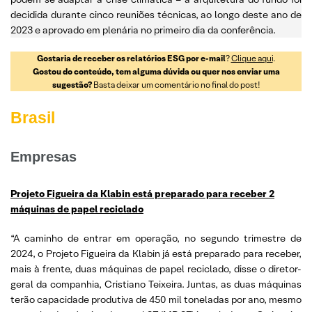
decidida durante cinco reuniões técnicas, ao longo deste ano de
2023 e aprovado em plenária no primeiro dia da conferência.
Gostaria de receber os relatórios ESG por e-mail
?
Clique aqui
.
Gostou do conteúdo, tem alguma dúvida ou quer nos enviar uma
sugestão?
Basta deixar um comentário no final do post!
Brasil
Empresas
Projeto Figueira da Klabin está preparado para receber 2
máquinas de papel reciclado
“A caminho de entrar em operação, no segundo trimestre de
2024, o Projeto Figueira da Klabin já está preparado para receber,
mais à frente, duas máquinas de papel reciclado, disse o diretor-
geral da companhia, Cristiano Teixeira. Juntas, as duas máquinas
terão capacidade produtiva de 450 mil toneladas por ano, mesmo