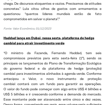
chega. De discursos eloquentes e vazios. Precisamos de atitudes
concretas.” Lula citou cifras de gastos com armamentos e
questionou “quantos líderes mundiais estão de fato
comprometidos em salvar o planeta”.”
Fonte:
Valor Econômico, 01/12/2023
Haddad lança em Dubai, nessa sexta, plataforma de hedge
cambial para atrair investimento verde
“O ministro da Fazenda, Fernando Haddad, tem seis
compromissos previstos para esta sexta-feira (1º), sendo os
principais os lançamentos do Plano de Transformação Ecológica
do governo federal e da plataforma de hedge (proteção)
cambial para investimentos alinhados à agenda verde. Conforme
antecipou o Valor, o novo instrumento de proteção
cambial contará com um fundo para garantir as operações.
O valor do fundo pode começar com algo entre US$ 4 bilhões e
US$ 5 bilhões e ir crescendo conforme a demanda do mercado.
Esse montante pode ser alavancado entre cinco e dez vezes.
Dessa forma, convertendo em reais, esse volume seria suficiente