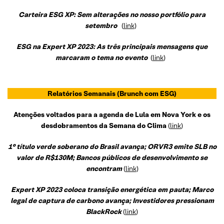
Carteira ESG XP: Sem alterações no nosso portfólio para
setembro
(
link
)
ESG na Expert XP 2023: As três principais mensagens que
marcaram o tema no evento
(
link
)
Relatórios Semanais
(Brunch com ESG)
Atenções voltados para a agenda de Lula em Nova York e os
desdobramentos da Semana do Clima
(
link
)
1° título verde soberano do Brasil avança; ORVR3 emite SLB no
valor de R$130M; Bancos públicos de desenvolvimento se
encontram
(
link
)
Expert XP 2023 coloca transição energética em pauta; Marco
legal de captura de carbono avança; Investidores pressionam
BlackRock
(
link
)