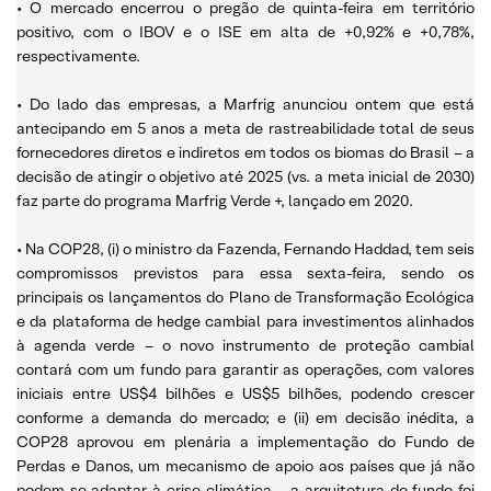
• O mercado encerrou o pregão de quinta-feira em território
positivo, com o IBOV e o ISE em alta de +0,92% e +0,78%,
respectivamente.
• Do lado das empresas, a Marfrig anunciou ontem que está
antecipando em 5 anos a meta de rastreabilidade total de seus
fornecedores diretos e indiretos em todos os biomas do Brasil – a
decisão de atingir o objetivo até 2025 (vs. a meta inicial de 2030)
faz parte do programa Marfrig Verde +, lançado em 2020.
• Na COP28, (i) o ministro da Fazenda, Fernando Haddad, tem seis
compromissos previstos para essa sexta-feira, sendo os
principais os lançamentos do Plano de Transformação Ecológica
e da plataforma de hedge cambial para investimentos alinhados
à agenda verde – o novo instrumento de proteção cambial
contará com um fundo para garantir as operações, com valores
iniciais entre US$4 bilhões e US$5 bilhões, podendo crescer
conforme a demanda do mercado; e (ii) em decisão inédita, a
COP28 aprovou em plenária a implementação do Fundo de
Perdas e Danos, um mecanismo de apoio aos países que já não
podem se adaptar à crise climática – a arquitetura do fundo foi