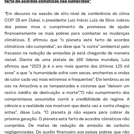
farto de acordos climáticos não cumpridos”
“Em discurso na sessão de alto nível da conferência do clima
COP 28 em Dubai, o presidente Luiz Inácio Lula da Silva cobrou
dos países ricos o cumprimento da promessa de ajudar
financeiramente os mais pobres para combater as mudanças
climáticas. E afirmou que “o planeta está farto de acordos
climáticos não cumpridos”, ao dizer que “a conta” ambiental pelo
fracasso na redução de emissões já está chegando de maneira
visível. Diante de uma plateia de 160 líderes mundiais, Lula
afirmou que “2023 já é o ano mais quente dos últimos 125 mil
anos” e que “a humanidade sofre com secas, enchentes e ondas
de calor cada vez mais extremas e frequentes”. Ele lembrou as se
cas na Amazônia e as tempestades e ciclones que “deixam um
rastro inédito de destruição e morte”.”O não cumprimento dos
compromissos assumidos corrói a credibilidade do regime. A
ciência e a realidade nos mostram que desta vez a conta chegou
antes”, disse Lula. “O planeta já não espera para cobrar da
próxima geração. O planeta está farto de acordos climáticos não
cumpridos. De metas de redução de emissão de carbono
negligenciadas. Do auxílio financeiro aos países pobres que não