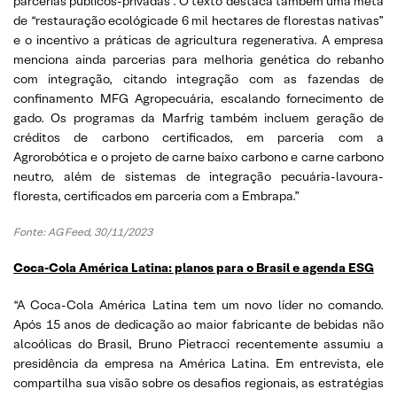
parcerias públicos-privadas”. O texto destaca também uma meta
de “restauração ecológicade 6 mil hectares de florestas nativas”
e o incentivo a práticas de agricultura regenerativa. A empresa
menciona ainda parcerias para melhoria genética do rebanho
com integração, citando integração com as fazendas de
confinamento MFG Agropecuária, escalando fornecimento de
gado. Os programas da Marfrig também incluem geração de
créditos de carbono certificados, em parceria com a
Agrorobótica e o projeto de carne baixo carbono e carne carbono
neutro, além de sistemas de integração pecuária-lavoura-
floresta, certificados em parceria com a Embrapa.”
Fonte:
AG Feed, 30/11/2023
Coca-Cola América Latina: planos para o Brasil e agenda ESG
“A Coca-Cola América Latina tem um novo líder no comando.
Após 15 anos de dedicação ao maior fabricante de bebidas não
alcoólicas do Brasil, Bruno Pietracci recentemente assumiu a
presidência da empresa na América Latina. Em entrevista, ele
compartilha sua visão sobre os desafios regionais, as estratégias