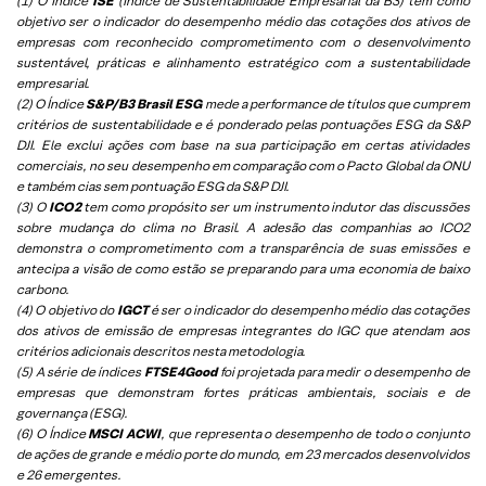
(1) O Índice
ISE
(Índice de Sustentabilidade Empresarial da B3) tem como
objetivo ser o indicador do desempenho médio das cotações dos ativos de
empresas com reconhecido comprometimento com o desenvolvimento
sustentável, práticas e alinhamento estratégico com a sustentabilidade
empresarial.
(2) O Índice
S&P/B3 Brasil ESG
mede a performance de títulos que cumprem
critérios de sustentabilidade e é ponderado pelas pontuações ESG da S&P
DJI. Ele exclui ações com base na sua participação em certas atividades
comerciais, no seu desempenho em comparação com o Pacto Global da ONU
e também cias sem pontuação ESG da S&P DJI.
(3) O
ICO2
tem como propósito ser um instrumento indutor das discussões
sobre mudança do clima no Brasil. A adesão das companhias ao ICO2
demonstra o comprometimento com a transparência de suas emissões e
antecipa a visão de como estão se preparando para uma economia de baixo
carbono.
(4) O objetivo do
IGCT
é ser o indicador do desempenho médio das cotações
dos ativos de emissão de empresas integrantes do IGC que atendam aos
critérios adicionais descritos nesta metodologia.
(5)
A série de índices
FTSE4Good
foi projetada para medir o desempenho de
empresas que demonstram fortes práticas ambientais, sociais e de
governança (ESG).
(6)
O Índice
MSCI ACWI
, que representa o desempenho de todo o conjunto
de ações de grande e médio porte do mundo, em 23 mercados desenvolvidos
e 26 emergentes.