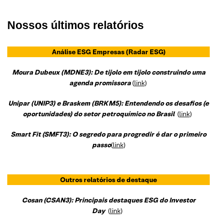
Nossos últimos relatórios
Análise ESG Empresas
(Radar ESG)
Moura Dubeux (MDNE3): De tijolo em tijolo construindo uma
agenda promissora
(
link
)
Unipar (UNIP3) e Braskem (BRKM5): Entendendo os desafios (e
oportunidades) do setor petroquímico no Brasil
(
link
)
Smart Fit (SMFT3): O segredo para progredir é dar o primeiro
passo
(
link
)
Outros relatórios de destaque
Cosan (CSAN3): Principais destaques ESG do Investor
Day
(
link
)