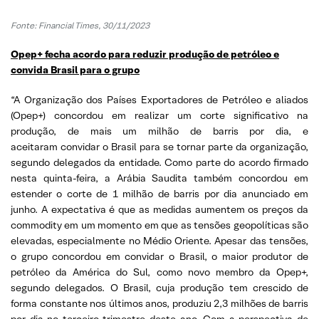
Fonte: Financial Times, 30/11/2023
Opep+ fecha acordo para reduzir produção de petróleo e
convida Brasil para o grupo
“A Organização dos Países Exportadores de Petróleo e aliados
(Opep+) concordou em realizar um corte significativo na
produção, de mais um milhão de barris por dia, e
aceitaram convidar o Brasil para se tornar parte da organização,
segundo delegados da entidade. Como parte do acordo firmado
nesta quinta-feira, a Arábia Saudita também concordou em
estender o corte de 1 milhão de barris por dia anunciado em
junho. A expectativa é que as medidas aumentem os preços da
commodity em um momento em que as tensões geopolíticas são
elevadas, especialmente no Médio Oriente. Apesar das tensões,
o grupo concordou em convidar o Brasil, o maior produtor de
petróleo da América do Sul, como novo membro da Opep+,
segundo delegados. O Brasil, cuja produção tem crescido de
forma constante nos últimos anos, produziu 2,3 milhões de barris
por dia no terceiro trimestre deste ano. Com a perspectiva de