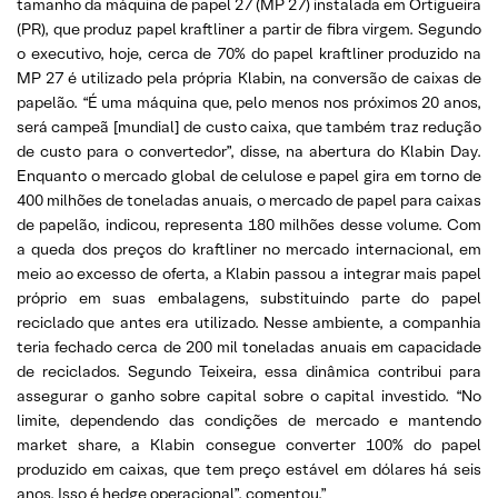
tamanho da máquina de papel 27 (MP 27) instalada em Ortigueira
(PR), que produz papel kraftliner a partir de fibra virgem. Segundo
o executivo, hoje, cerca de 70% do papel kraftliner produzido na
MP 27 é utilizado pela própria Klabin, na conversão de caixas de
papelão. “É uma máquina que, pelo menos nos próximos 20 anos,
será campeã [mundial] de custo caixa, que também traz redução
de custo para o convertedor”, disse, na abertura do Klabin Day.
Enquanto o mercado global de celulose e papel gira em torno de
400 milhões de toneladas anuais, o mercado de papel para caixas
de papelão, indicou, representa 180 milhões desse volume. Com
a queda dos preços do kraftliner no mercado internacional, em
meio ao excesso de oferta, a Klabin passou a integrar mais papel
próprio em suas embalagens, substituindo parte do papel
reciclado que antes era utilizado. Nesse ambiente, a companhia
teria fechado cerca de 200 mil toneladas anuais em capacidade
de reciclados. Segundo Teixeira, essa dinâmica contribui para
assegurar o ganho sobre capital sobre o capital investido. “No
limite, dependendo das condições de mercado e mantendo
market share, a Klabin consegue converter 100% do papel
produzido em caixas, que tem preço estável em dólares há seis
anos. Isso é hedge operacional”, comentou.”