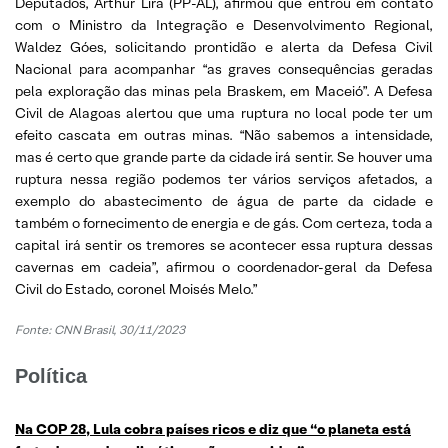
Deputados, Arthur Lira (PP-AL), afirmou que entrou em contato
com o Ministro da Integração e Desenvolvimento Regional,
Waldez Góes, solicitando prontidão e alerta da Defesa Civil
Nacional para acompanhar “as graves consequências geradas
pela exploração das minas pela Braskem, em Maceió”. A Defesa
Civil de Alagoas alertou que uma ruptura no local pode ter um
efeito cascata em outras minas. “Não sabemos a intensidade,
mas é certo que grande parte da cidade irá sentir. Se houver uma
ruptura nessa região podemos ter vários serviços afetados, a
exemplo do abastecimento de água de parte da cidade e
também o fornecimento de energia e de gás. Com certeza, toda a
capital irá sentir os tremores se acontecer essa ruptura dessas
cavernas em cadeia”, afirmou o coordenador-geral da Defesa
Civil do Estado, coronel Moisés Melo.”
Fonte:
CNN Brasil, 30/11/2023
Política
Na COP 28, Lula cobra países ricos e diz que “o planeta está