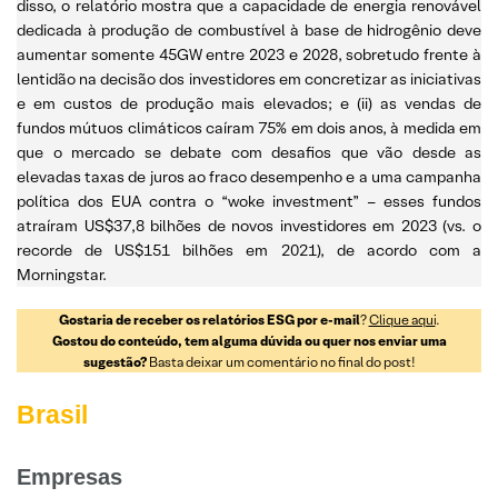
disso, o relatório mostra que a capacidade de energia renovável
dedicada à produção de combustível à base de hidrogênio deve
aumentar somente 45GW entre 2023 e 2028, sobretudo frente à
lentidão na decisão dos investidores em concretizar as iniciativas
e em custos de produção mais elevados; e (ii) as vendas de
fundos mútuos climáticos caíram 75% em dois anos, à medida em
que o mercado se debate com desafios que vão desde as
elevadas taxas de juros ao fraco desempenho e a uma campanha
política dos EUA contra o “woke investment” – esses fundos
atraíram US$37,8 bilhões de novos investidores em 2023 (vs. o
recorde de US$151 bilhões em 2021), de acordo com a
Morningstar.
Gostaria de receber os relatórios ESG por e-mail
?
Clique aqui
.
Gostou do conteúdo, tem alguma dúvida ou quer nos enviar uma
sugestão?
Basta deixar um comentário no final do post!
Brasil
Empresas