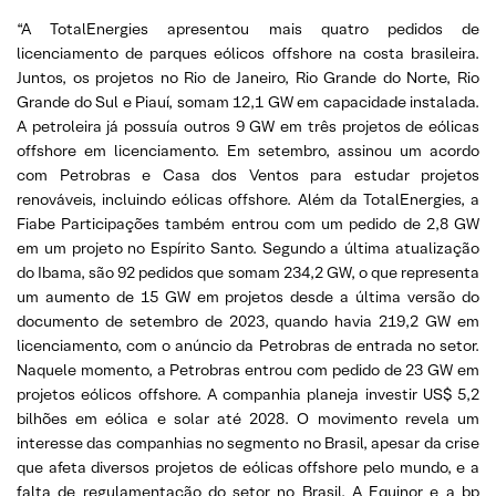
“A TotalEnergies apresentou mais quatro pedidos de
licenciamento de parques eólicos offshore na costa brasileira.
Juntos, os projetos no Rio de Janeiro, Rio Grande do Norte, Rio
Grande do Sul e Piauí, somam 12,1 GW em capacidade instalada.
A petroleira já possuía outros 9 GW em três projetos de eólicas
offshore em licenciamento. Em setembro, assinou um acordo
com Petrobras e Casa dos Ventos para estudar projetos
renováveis, incluindo eólicas offshore. Além da TotalEnergies, a
Fiabe Participações também entrou com um pedido de 2,8 GW
em um projeto no Espírito Santo. Segundo a última atualização
do Ibama, são 92 pedidos que somam 234,2 GW, o que representa
um aumento de 15 GW em projetos desde a última versão do
documento de setembro de 2023, quando havia 219,2 GW em
licenciamento, com o anúncio da Petrobras de entrada no setor.
Naquele momento, a Petrobras entrou com pedido de 23 GW em
projetos eólicos offshore. A companhia planeja investir US$ 5,2
bilhões em eólica e solar até 2028. O movimento revela um
interesse das companhias no segmento no Brasil, apesar da crise
que afeta diversos projetos de eólicas offshore pelo mundo, e a
falta de regulamentação do setor no Brasil. A Equinor e a bp