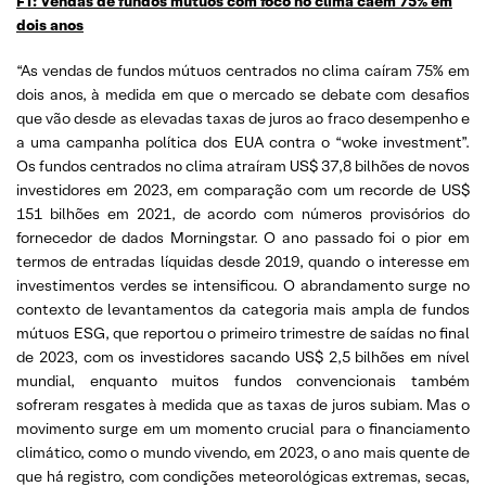
FT: Vendas de fundos mútuos com foco no clima caem 75% em
dois anos
“As vendas de fundos mútuos centrados no clima caíram 75% em
dois anos, à medida em que o mercado se debate com desafios
que vão desde as elevadas taxas de juros ao fraco desempenho e
a uma campanha política dos EUA contra o “woke investment”.
Os fundos centrados no clima atraíram US$ 37,8 bilhões de novos
investidores em 2023, em comparação com um recorde de US$
151 bilhões em 2021, de acordo com números provisórios do
fornecedor de dados Morningstar. O ano passado foi o pior em
termos de entradas líquidas desde 2019, quando o interesse em
investimentos verdes se intensificou. O abrandamento surge no
contexto de levantamentos da categoria mais ampla de fundos
mútuos ESG, que reportou o primeiro trimestre de saídas no final
de 2023, com os investidores sacando US$ 2,5 bilhões em nível
mundial, enquanto muitos fundos convencionais também
sofreram resgates à medida que as taxas de juros subiam. Mas o
movimento surge em um momento crucial para o financiamento
climático, como o mundo vivendo, em 2023, o ano mais quente de
que há registro, com condições meteorológicas extremas, secas,