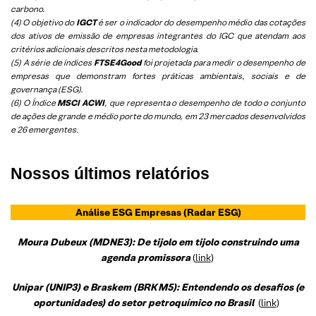
carbono.
(4) O objetivo do
IGCT
é ser o indicador do desempenho médio das cotações
dos ativos de emissão de empresas integrantes do IGC que atendam aos
critérios adicionais descritos nesta metodologia.
(5)
A série de índices
FTSE4Good
foi projetada para medir o desempenho de
empresas que demonstram fortes práticas ambientais, sociais e de
governança (ESG).
(6)
O Índice
MSCI ACWI
, que representa o desempenho de todo o conjunto
de ações de grande e médio porte do mundo, em 23 mercados desenvolvidos
e 26 emergentes.
Nossos últimos relatórios
Análise ESG Empresas
(Radar ESG)
Moura Dubeux (MDNE3): De tijolo em tijolo construindo uma
agenda promissora
(
link
)
Unipar (UNIP3) e Braskem (BRKM5): Entendendo os desafios (e
oportunidades) do setor petroquímico no Brasil
(
link
)