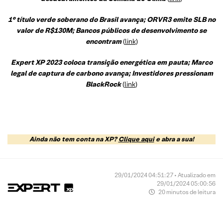
1° título verde soberano do Brasil avança; ORVR3 emite SLB no
valor de R$130M; Bancos públicos de desenvolvimento se
encontram
(
link
)
Expert XP 2023 coloca transição energética em pauta; Marco
legal de captura de carbono avança; Investidores pressionam
BlackRock
(
link
)
Ainda não tem conta na XP?
Clique aqui
e abra a sua!
29/01/2024 04:51:27 • Atualizado em
29/01/2024 05:00:56
20 minutos de leitura