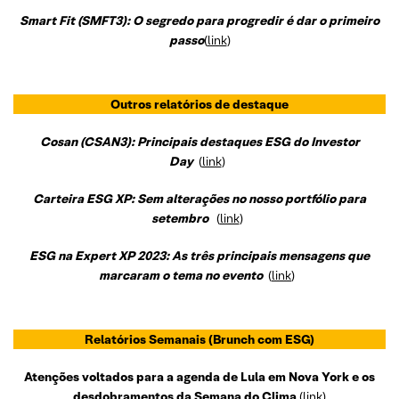
Smart Fit (SMFT3): O segredo para progredir é dar o primeiro
passo
(
link
)
Outros relatórios de destaque
Cosan (CSAN3): Principais destaques ESG do Investor
Day
(
link
)
Carteira ESG XP: Sem alterações no nosso portfólio para
setembro
(
link
)
ESG na Expert XP 2023: As três principais mensagens que
marcaram o tema no evento
(
link
)
Relatórios Semanais
(Brunch com ESG)
Atenções voltados para a agenda de Lula em Nova York e os
desdobramentos da Semana do Clima
(
link
)