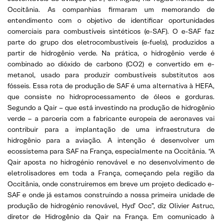
Occitânia. As companhias firmaram um memorando de
entendimento com o objetivo de identificar oportunidades
comerciais para combustíveis sintéticos (e-SAF). O e-SAF faz
parte do grupo dos eletrocombustíveis (e-fuels), produzidos a
partir de hidrogênio verde. Na prática, o hidrogênio verde é
combinado ao dióxido de carbono (CO2) e convertido em e-
metanol, usado para produzir combustíveis substitutos aos
fósseis. Essa rota de produção de SAF é uma alternativa à HEFA,
que consiste no hidroprocessamento de óleos e gorduras.
Segundo a Qair – que está investindo na produção de hidrogênio
verde – a parceria com a fabricante europeia de aeronaves vai
contribuir para a implantação de uma infraestrutura de
hidrogênio para a aviação. A intenção é desenvolver um
ecossistema para SAF na França, especialmente na Occitânia. “A
Qair aposta no hidrogénio renovável e no desenvolvimento de
eletrolisadores em toda a França, começando pela região da
Occitânia, onde construiremos em breve um projeto dedicado e-
SAF e onde já estamos construindo a nossa primeira unidade de
produção de hidrogénio renovável, Hyd’ Occ”, diz Olivier Astruc,
diretor de Hidrogênio da Qair na França. Em comunicado à