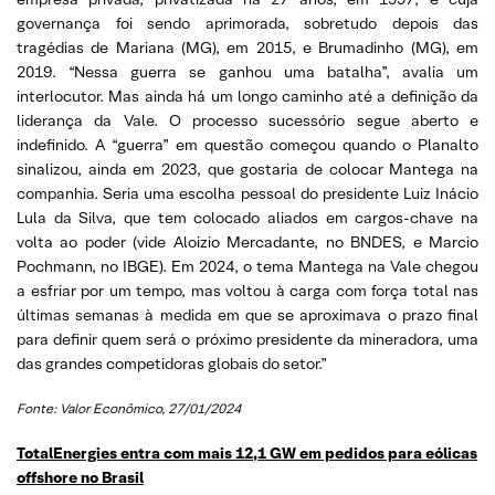
governança foi sendo aprimorada, sobretudo depois das
tragédias de Mariana (MG), em 2015, e Brumadinho (MG), em
2019. “Nessa guerra se ganhou uma batalha”, avalia um
interlocutor. Mas ainda há um longo caminho até a definição da
liderança da Vale. O processo sucessório segue aberto e
indefinido. A “guerra” em questão começou quando o Planalto
sinalizou, ainda em 2023, que gostaria de colocar Mantega na
companhia. Seria uma escolha pessoal do presidente Luiz Inácio
Lula da Silva, que tem colocado aliados em cargos-chave na
volta ao poder (vide Aloizio Mercadante, no BNDES, e Marcio
Pochmann, no IBGE). Em 2024, o tema Mantega na Vale chegou
a esfriar por um tempo, mas voltou à carga com força total nas
últimas semanas à medida em que se aproximava o prazo final
para definir quem será o próximo presidente da mineradora, uma
das grandes competidoras globais do setor.”
Fonte: Valor Econômico
, 27/01/2024
TotalEnergies entra com mais 12,1 GW em pedidos para eólicas
offshore no Brasil