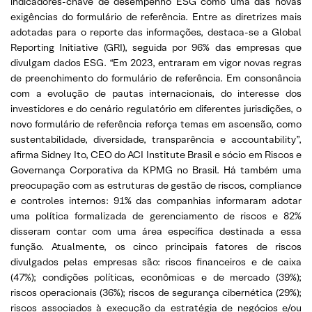
indicadores-chave de desempenho ESG como uma das novas
exigências do formulário de referência. Entre as diretrizes mais
adotadas para o reporte das informações, destaca-se a Global
Reporting Initiative (GRI), seguida por 96% das empresas que
divulgam dados ESG. “Em 2023, entraram em vigor novas regras
de preenchimento do formulário de referência. Em consonância
com a evolução de pautas internacionais, do interesse dos
investidores e do cenário regulatório em diferentes jurisdições, o
novo formulário de referência reforça temas em ascensão, como
sustentabilidade, diversidade, transparência e accountability”,
afirma Sidney Ito, CEO do ACI Institute Brasil e sócio em Riscos e
Governança Corporativa da KPMG no Brasil. Há também uma
preocupação com as estruturas de gestão de riscos, compliance
e controles internos: 91% das companhias informaram adotar
uma política formalizada de gerenciamento de riscos e 82%
disseram contar com uma área específica destinada a essa
função. Atualmente, os cinco principais fatores de riscos
divulgados pelas empresas são: riscos financeiros e de caixa
(47%); condições políticas, econômicas e de mercado (39%);
riscos operacionais (36%); riscos de segurança cibernética (29%);
riscos associados à execução da estratégia de negócios e/ou