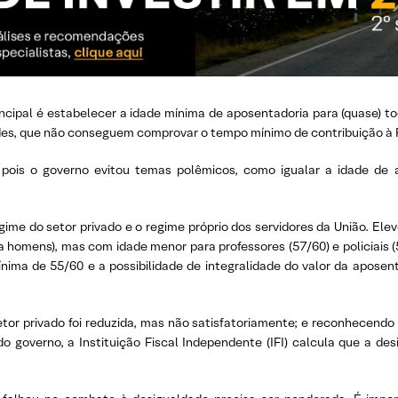
ncipal é estabelecer a idade mínima de aposentadoria para (quase) to
ldes, que não conseguem comprovar o tempo mínimo de contribuição à 
l”, pois o governo evitou temas polêmicos, como igualar a idade d
egime do setor privado e o regime próprio dos servidores da União. Ele
a homens), mas com idade menor para professores (57/60) e policiais 
nima de 55/60 e a possibilidade de integralidade do valor da aposent
etor privado foi reduzida, mas não satisfatoriamente; e reconhecendo 
 governo, a Instituição Fiscal Independente (IFI) calcula que a de