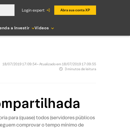
login expert
Abra sua conta XP
enda a Investir
Vídeos
18/07/2019 17:09:54 • Atualizado em 18/07/2019 17:09:55
3 minutos de leitura
ompartilhada
ria para (quase) todos (servidores públicos
onseguem comprovar o tempo mínimo de