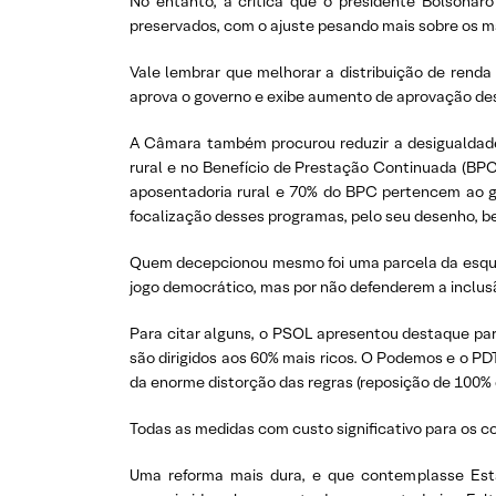
No entanto, a crítica que o presidente Bolsonar
preservados, com o ajuste pesando mais sobre os mai
Vale lembrar que melhorar a distribuição de renda
aprova o governo e exibe aumento de aprovação desd
A Câmara também procurou reduzir a desigualdade.
rural e no Benefício de Prestação Continuada (BPC
aposentadoria rural e 70% do BPC pertencem ao gr
focalização desses programas, pelo seu desenho, bem
Quem decepcionou mesmo foi uma parcela da esquerd
jogo democrático, mas por não defenderem a inclusã
Para citar alguns, o PSOL apresentou destaque par
são dirigidos aos 60% mais ricos. O Podemos e o P
da enorme distorção das regras (reposição de 100% d
Todas as medidas com custo significativo para os co
Uma reforma mais dura, e que contemplasse Esta