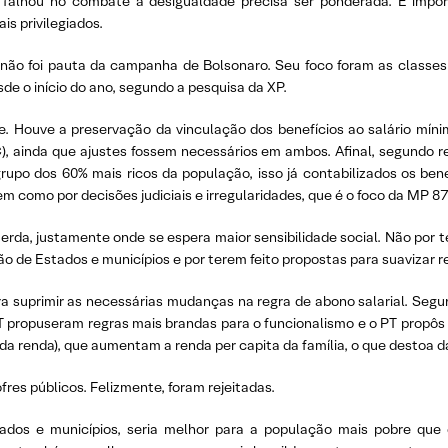
o falhou no combate à desigualdade precisa ser ponderada. É imp
s privilegiados.
 não foi pauta da campanha de Bolsonaro. Seu foco foram as classes
e o início do ano, segundo a pesquisa da XP.
 Houve a preservação da vinculação dos benefícios ao salário mín
), ainda que ajustes fossem necessários em ambos. Afinal, segundo re
upo dos 60% mais ricos da população, isso já contabilizados os ben
 como por decisões judiciais e irregularidades, que é o foco da MP 87
a, justamente onde se espera maior sensibilidade social. Não por ter
o de Estados e municípios e por terem feito propostas para suavizar r
a suprimir as necessárias mudanças na regra de abono salarial. Seg
DT propuseram regras mais brandas para o funcionalismo e o PT propô
a renda), que aumentam a renda per capita da família, o que destoa da
fres públicos. Felizmente, foram rejeitadas.
dos e municípios, seria melhor para a população mais pobre que 