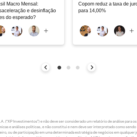
sil Macro Mensal:
Copom reduz a taxa de jur
aceleração e desinflação
para 14,00%
es do esperado?
. (“XP Investimentos”) e não deve ser considerado um relatório de análise para os
as e análises políticas, e não constitui e nem deve ser interpretado como sendo
iro, ou de participação em uma determinada estratégia de negócios em qualquer ju