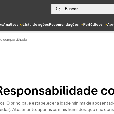
Buscar
os
Análises
Lista de ações
Recomendações
Periódicos
Apr
ade compartilhada
: Responsabilidade c
s. O principal é estabelecer a idade mínima de aposentado
cluídos). Atualmente, apenas os mais humildes, que não c