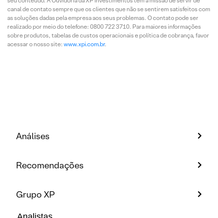
seu conteúdo. A Ouvidoria da XP Investimentos tem a missão de servir de
canal de contato sempre que os clientes que não se sentirem satisfeitos com
as soluções dadas pela empresa aos seus problemas. O contato pode ser
realizado por meio do telefone: 0800 722 3710. Para maiores informações
sobre produtos, tabelas de custos operacionais e política de cobrança, favor
acessar o nosso site:
www.xpi.com.br
.
Análises
Recomendações
Grupo XP
Analistas