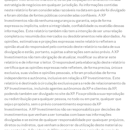
estratégia de negócios em qualquer jurisdição. As informações contidas
neste relatório foram consideradas razoáveis na data em que ele foi divulgado
e foram obtidas de fontes públicas consideradas confiáveis. A XP
Investimentos não dá nenhuma segurança ou garantia, seja de forma
expressa ou implícita, sobre a integridade, confiabilidade ou exatidão dessas
informações. Este relatório também não tem a intenção de ser uma relação
completa ou resumida dos mercados ou desdobramentos nele abordados. As
opiniões, estimativas e projeções expressas neste relatório refletem a
opinião atual do responsável pelo conteúdo deste relatório na data de sua
divulgação e estão, portanto, sujeitas a alterações sem aviso prévio. A XP
Investimentos não tem obrigação de atualizar, modificar ou alterar este
relatório e de informar o leitor. O responsável pela elaboração deste relatório
certifica que as opiniões expressas nele refletem, de forma precisa, única e
exclusiva, suas visões e opiniões pessoais, e foram produzidas de forma
independente e autônoma, inclusive em relação a XP Investimentos. Este
relatório é destinado à circulação exclusiva para a rede de relacionamento da
XP Investimentos, incluindo agentes autônomos da XP e clientes da XP,
podendo também ser divulgado no site da XP. Fica proibida a sua reprodução
ou redistribuição para qualquer pessoa, no todo ou em parte, qualquer que
seja o propósito, sem o prévio consentimento expresso da XP
Investimentos. A XP Investimentos não se responsabiliza por decisões de
investimentos que venham a ser tomadas com base nas informações
divulgadas e se exime de qualquer responsabilidade por quaisquer prejuízos,
diretos ou indiretos, que venham a decorrer da utilização deste material ou