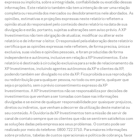
expressa ou implícita, sobre a integridade, confiabilidade ou exatidão dessas
informações. Este relatório também não tem a intenção de ser uma relação
completa ou resumida dos mercados ou desdobramentos nele abordados. As
opiniões, estimativas e projeções expressas neste relatório refletem a
opinião atual do responsável pelo conteúdo deste relatório na data de sua
divulgação e estão, portanto, sujeitas a alterações sem aviso prévio. A XP
Investimentos não tem obrigação de atualizar, modificar ou alterar este
relatório e de informar o leitor. O responsável pela elaboração deste relatório
certifica que as opiniões expressas nele refletem, de forma precisa, única e
exclusiva, suas visões e opiniões pessoais, e foram produzidas de forma
independente e autônoma, inclusive em relação a XP Investimentos. Este
relatório é destinado à circulação exclusiva para a rede de relacionamento da
XP Investimentos, incluindo agentes autônomos da XP e clientes da XP,
podendo também ser divulgado no site da XP. Fica proibida a sua reprodução
ou redistribuição para qualquer pessoa, no todo ou em parte, qualquer que
seja o propósito, sem o prévio consentimento expresso da XP
Investimentos. A XP Investimentos não se responsabiliza por decisões de
investimentos que venham a ser tomadas com base nas informações
divulgadas e se exime de qualquer responsabilidade por quaisquer prejuízos,
diretos ou indiretos, que venham a decorrer da utilização deste material ou
seu conteúdo. A Ouvidoria da XP Investimentos tem a missão de servir de
canal de contato sempre que os clientes que não se sentirem satisfeitos com
as soluções dadas pela empresa aos seus problemas. O contato pode ser
realizado por meio do telefone: 0800 722 3710. Para maiores informações
sobre produtos, tabelas de custos operacionais e política de cobrança, favor