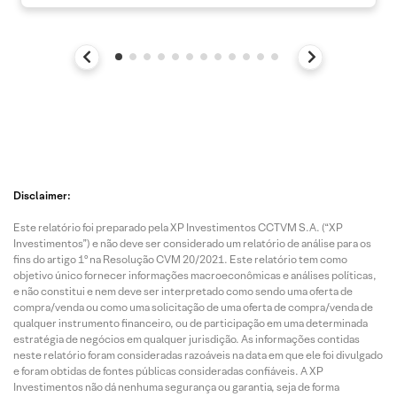
Disclaimer:
Este relatório foi preparado pela XP Investimentos CCTVM S.A. (“XP
Investimentos”) e não deve ser considerado um relatório de análise para os
fins do artigo 1º na Resolução CVM 20/2021. Este relatório tem como
objetivo único fornecer informações macroeconômicas e análises políticas,
e não constitui e nem deve ser interpretado como sendo uma oferta de
compra/venda ou como uma solicitação de uma oferta de compra/venda de
qualquer instrumento financeiro, ou de participação em uma determinada
estratégia de negócios em qualquer jurisdição. As informações contidas
neste relatório foram consideradas razoáveis na data em que ele foi divulgado
e foram obtidas de fontes públicas consideradas confiáveis. A XP
Investimentos não dá nenhuma segurança ou garantia, seja de forma