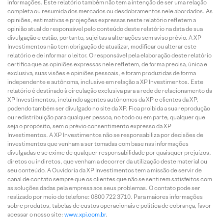
informações. Este relatório também não tem a intenção de ser uma relação
completa ou resumida dos mercados ou desdobramentos nele abordados. As
opiniões, estimativas e projeções expressas neste relatório refletem a
opinião atual do responsável pelo conteúdo deste relatório na data de sua
divulgação e estão, portanto, sujeitas a alterações sem aviso prévio. A XP
Investimentos não tem obrigação de atualizar, modificar ou alterar este
relatório e de informar o leitor. O responsável pela elaboração deste relatório
certifica que as opiniões expressas nele refletem, de forma precisa, única e
exclusiva, suas visões e opiniões pessoais, e foram produzidas de forma
independente e autônoma, inclusive em relação a XP Investimentos. Este
relatório é destinado à circulação exclusiva para a rede de relacionamento da
XP Investimentos, incluindo agentes autônomos da XP e clientes da XP,
podendo também ser divulgado no site da XP. Fica proibida a sua reprodução
ou redistribuição para qualquer pessoa, no todo ou em parte, qualquer que
seja o propósito, sem o prévio consentimento expresso da XP
Investimentos. A XP Investimentos não se responsabiliza por decisões de
investimentos que venham a ser tomadas com base nas informações
divulgadas e se exime de qualquer responsabilidade por quaisquer prejuízos,
diretos ou indiretos, que venham a decorrer da utilização deste material ou
seu conteúdo. A Ouvidoria da XP Investimentos tem a missão de servir de
canal de contato sempre que os clientes que não se sentirem satisfeitos com
as soluções dadas pela empresa aos seus problemas. O contato pode ser
realizado por meio do telefone: 0800 722 3710. Para maiores informações
sobre produtos, tabelas de custos operacionais e política de cobrança, favor
acessar o nosso site:
www.xpi.com.br
.