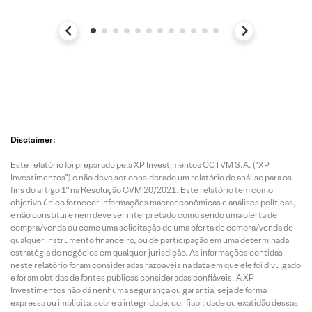
Disclaimer:
Este relatório foi preparado pela XP Investimentos CCTVM S.A. (“XP
Investimentos”) e não deve ser considerado um relatório de análise para os
fins do artigo 1º na Resolução CVM 20/2021. Este relatório tem como
objetivo único fornecer informações macroeconômicas e análises políticas,
e não constitui e nem deve ser interpretado como sendo uma oferta de
compra/venda ou como uma solicitação de uma oferta de compra/venda de
qualquer instrumento financeiro, ou de participação em uma determinada
estratégia de negócios em qualquer jurisdição. As informações contidas
neste relatório foram consideradas razoáveis na data em que ele foi divulgado
e foram obtidas de fontes públicas consideradas confiáveis. A XP
Investimentos não dá nenhuma segurança ou garantia, seja de forma
expressa ou implícita, sobre a integridade, confiabilidade ou exatidão dessas