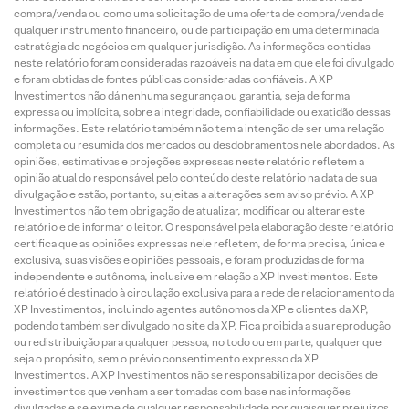
compra/venda ou como uma solicitação de uma oferta de compra/venda de
qualquer instrumento financeiro, ou de participação em uma determinada
estratégia de negócios em qualquer jurisdição. As informações contidas
neste relatório foram consideradas razoáveis na data em que ele foi divulgado
e foram obtidas de fontes públicas consideradas confiáveis. A XP
Investimentos não dá nenhuma segurança ou garantia, seja de forma
expressa ou implícita, sobre a integridade, confiabilidade ou exatidão dessas
informações. Este relatório também não tem a intenção de ser uma relação
completa ou resumida dos mercados ou desdobramentos nele abordados. As
opiniões, estimativas e projeções expressas neste relatório refletem a
opinião atual do responsável pelo conteúdo deste relatório na data de sua
divulgação e estão, portanto, sujeitas a alterações sem aviso prévio. A XP
Investimentos não tem obrigação de atualizar, modificar ou alterar este
relatório e de informar o leitor. O responsável pela elaboração deste relatório
certifica que as opiniões expressas nele refletem, de forma precisa, única e
exclusiva, suas visões e opiniões pessoais, e foram produzidas de forma
independente e autônoma, inclusive em relação a XP Investimentos. Este
relatório é destinado à circulação exclusiva para a rede de relacionamento da
XP Investimentos, incluindo agentes autônomos da XP e clientes da XP,
podendo também ser divulgado no site da XP. Fica proibida a sua reprodução
ou redistribuição para qualquer pessoa, no todo ou em parte, qualquer que
seja o propósito, sem o prévio consentimento expresso da XP
Investimentos. A XP Investimentos não se responsabiliza por decisões de
investimentos que venham a ser tomadas com base nas informações
divulgadas e se exime de qualquer responsabilidade por quaisquer prejuízos,