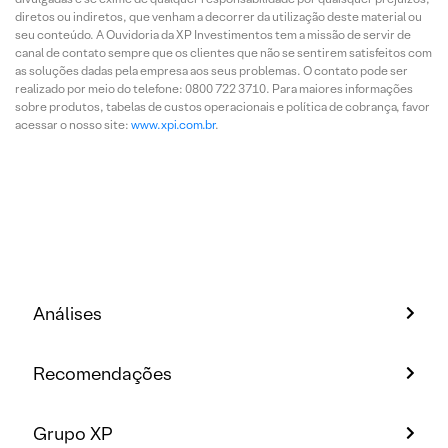
diretos ou indiretos, que venham a decorrer da utilização deste material ou
seu conteúdo. A Ouvidoria da XP Investimentos tem a missão de servir de
canal de contato sempre que os clientes que não se sentirem satisfeitos com
as soluções dadas pela empresa aos seus problemas. O contato pode ser
realizado por meio do telefone: 0800 722 3710. Para maiores informações
sobre produtos, tabelas de custos operacionais e política de cobrança, favor
acessar o nosso site:
www.xpi.com.br
.
Análises
Recomendações
Grupo XP