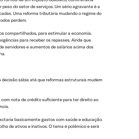
peso do setor de serviços. Um sério agravante é a
écadas. Uma reforma tributária mudando o regime do
 todos perdem.
os compartilhados, para estimular a economia.
exigências para receber os repasses. Ainda que
 de servidores e aumentos de salários acima dos
lha.
ma decisão sábia até que reformas estruturais mudem
m nota de crédito suficiente para ter direito ao
ncia.
mpactaria basicamente gastos com saúde e educação.
lha de ativos e inativos. O tema é polêmico e será