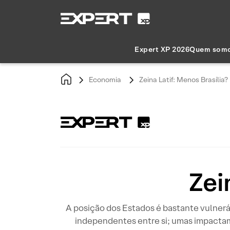
Expert XP 2026
Quem som
Economia
Zeina Latif: Menos Brasília?
Zei
A posição dos Estados é bastante vulnerá
independentes entre si; umas impactam