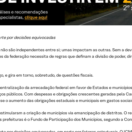
arte por decisões equivocadas
os não são independentes entre si; umas impactam as outras. Sem a dev
s da federação necessita de regras que definam a divisão de poder, di
o, e gira em torno, sobretudo, de questões fiscais.
ntralização da arrecadação federal em favor de Estados e municípios, 
ços públicos. Com despesas e obrigações crescentes geradas pela Car
u-se o aumento das obrigações estaduais e municipais em gastos socia
estimularam a criação de municípios via emancipação de distritos. O re
as prefeituras é o Fundo de Participação dos Municípios, segundo a Co
arte por decisões equivocadas, em parte por fatores estruturais. O I