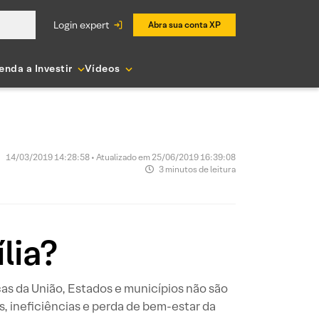
login expert
Abra sua conta XP
enda a Investir
Vídeos
14/03/2019 14:28:58 • Atualizado em 25/06/2019 16:39:08
3 minutos de leitura
lia?
as da União, Estados e municípios não são
 ineficiências e perda de bem-estar da