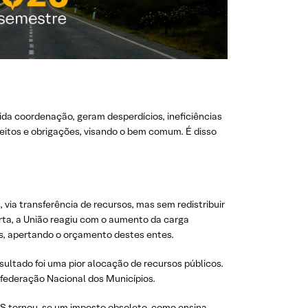
ida coordenação, geram desperdícios, ineficiências
reitos e obrigações, visando o bem comum. É disso
via transferência de recursos, mas sem redistribuir
ta, a União reagiu com o aumento da carga
is, apertando o orçamento destes entes.
sultado foi uma pior alocação de recursos públicos.
nfederação Nacional dos Municípios.
CMS tornou-se um imposto obsoleto, como ensina