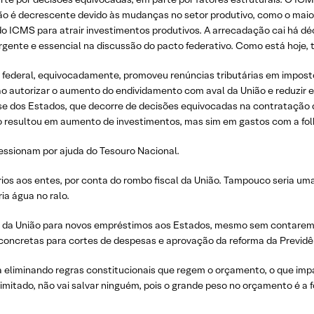
o é decrescente devido às mudanças no setor produtivo, como o maior 
do ICMS para atrair investimentos produtivos. A arrecadação cai há d
urgente e essencial na discussão do pacto federativo. Como está hoje,
 federal, equivocadamente, promoveu renúncias tributárias em impost
 ao autorizar o aumento do endividamento com aval da União e reduzir 
crise dos Estados, que decorre de decisões equivocadas na contratação
ão resultou em aumento de investimentos, mas sim em gastos com a fo
ressionam por ajuda do Tesouro Nacional.
ários aos entes, por conta do rombo fiscal da União. Tampouco seria u
ia água no ralo.
s da União para novos empréstimos aos Estados, mesmo sem contarem co
oncretas para cortes de despesas e aprovação da reforma da Previdê
ria eliminando regras constitucionais que regem o orçamento, o que i
mitado, não vai salvar ninguém, pois o grande peso no orçamento é a fo