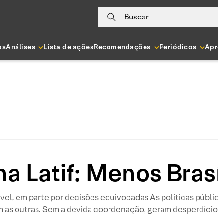
Buscar
os
Análises
Lista de ações
Recomendações
Periódicos
Apr
na Latif: Menos Brasí
vel, em parte por decisões equivocadas As políticas públic
 as outras. Sem a devida coordenação, geram desperdícios,