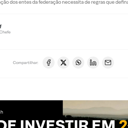
ção dos entes da federação necessita de regras que defina
f
Chefe
Compartilhar: