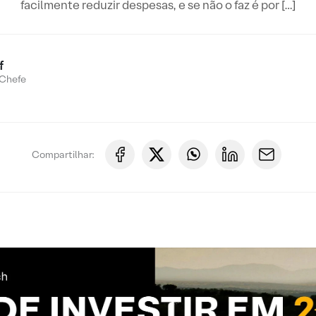
facilmente reduzir despesas, e se não o faz é por […]
f
Chefe
Compartilhar: