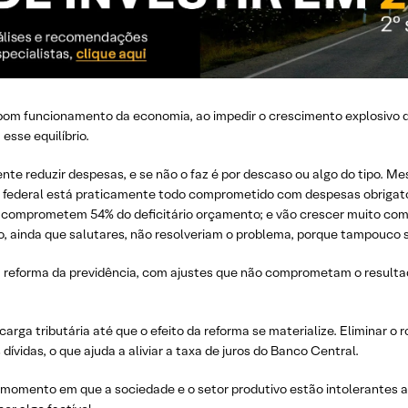
bom funcionamento da economia, ao impedir o crescimento explosivo da
sse equilíbrio.
nte reduzir despesas, e se não o faz é por descaso ou algo do tipo. M
o federal está praticamente todo comprometido com despesas obrigatór
a comprometem 54% do deficitário orçamento; e vão crescer muito com 
 ainda que salutares, não resolveriam o problema, porque tampouco sã
 reforma da previdência, com ajustes que não comprometam o resultado
arga tributária até que o efeito da reforma se materialize. Eliminar 
vidas, o que ajuda a aliviar a taxa de juros do Banco Central.
 momento em que a sociedade e o setor produtivo estão intolerantes a