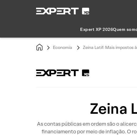
Expert XP 2026
Quem som
Economia
Zeina Latif: Mais impostos à
Zeina L
As contas públicas em ordem são o alicerc
financiamento por meio de inflação. O r