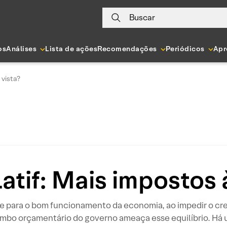
Buscar
os
Análises
Lista de ações
Recomendações
Periódicos
Apr
 vista?
atif: Mais impostos 
e para o bom funcionamento da economia, ao impedir o cre
ombo orçamentário do governo ameaça esse equilíbrio. Há 