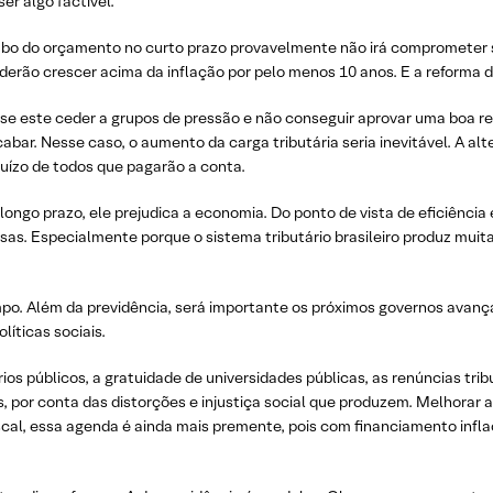
ser algo factível.
o do orçamento no curto prazo provavelmente não irá comprometer sua 
derão crescer acima da inflação por pelo menos 10 anos. E a reforma 
 se este ceder a grupos de pressão e não conseguir aprovar uma boa re
bar. Nesse caso, o aumento da carga tributária seria inevitável. A alter
ejuízo de todos que pagarão a conta.
 longo prazo, ele prejudica a economia. Do ponto de vista de eficiênc
as. Especialmente porque o sistema tributário brasileiro produz muita
mpo. Além da previdência, será importante os próximos governos avanç
líticas sociais.
rios públicos, a gratuidade de universidades públicas, as renúncias trib
por conta das distorções e injustiça social que produzem. Melhorar a
cal, essa agenda é ainda mais premente, pois com financiamento inflac