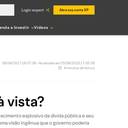
login expert
Abra sua conta XP
enda a Investir
Vídeos
06/04/2017 19:07:36 • Atualizado em 25/06/2019 17:05:59
4 minutos de leitura
à vista?
scimento explosivo da dívida pública e seu
uma visão ingênua que o governo poderia