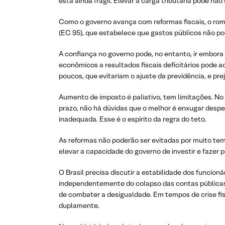
está ainda frágil. Elevar a carga tributária pode não 
Como o governo avança com reformas fiscais, o romb
(EC 95), que estabelece que gastos públicos não po
A confiança no governo pode, no entanto, ir embora
econômicos a resultados fiscais deficitários pode aca
poucos, que evitariam o ajuste da previdência, e pr
Aumento de imposto é paliativo, tem limitações. No
prazo, não há dúvidas que o melhor é enxugar despes
inadequada. Esse é o espírito da regra do teto.
As reformas não poderão ser evitadas por muito te
elevar a capacidade do governo de investir e fazer po
O Brasil precisa discutir a estabilidade dos funcioná
independentemente do colapso das contas públicas, 
de combater a desigualdade. Em tempos de crise fis
duplamente.