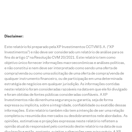
Disclaimer:
Este relatório foi preparado pela XP Investimentos CCTVM S.A. (“XP
Investimentos”) e não deve ser considerado um relatório de análise para os
fins do artigo 1º na Resolução CVM 20/2021. Este relatório tem como
objetivo único fornecer informações macroeconômicas e análises políticas,
e não constitui e nem deve ser interpretado como sendo uma oferta de
compra/venda ou como uma solicitação de uma oferta de compra/venda de
qualquer instrumento financeiro, ou de participação em uma determinada
estratégia de negócios em qualquer jurisdição. As informações contidas
neste relatório foram consideradas razoáveis na data em que ele foi divulgado
e foram obtidas de fontes públicas consideradas confiáveis. A XP
Investimentos não dá nenhuma segurança ou garantia, seja de forma
expressa ou implícita, sobre a integridade, confiabilidade ou exatidão dessas
informações. Este relatório também não tem a intenção de ser uma relação
completa ou resumida dos mercados ou desdobramentos nele abordados. As
opiniões, estimativas e projeções expressas neste relatório refletem a
opinião atual do responsável pelo conteúdo deste relatório na data de sua
divulgação e estão, portanto, sujeitas a alterações sem aviso prévio. A XP