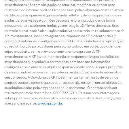
Investimentos não tem obrigação de atualizar, modificar ou alterar este
relatório e de informar o leitor. O responsável pela elaboração deste relatório
certifica que as opiniões expressas nele refletem, de forma precisa, única e
exclusiva, suas visões e opiniões pessoais, e foram produzidas de forma
independente e autônoma, inclusive em relação a XP Investimentos. Este
relatório é destinado à circulação exclusiva para a rede de relacionamento da
XP Investimentos, incluindo agentes autônomos da XP e clientes da XP,
podendo também ser divulgado no site da XP. Fica proibida a sua reprodução
ou redistribuição para qualquer pessoa, no todo ou em parte, qualquer que
seja o propósito, sem o prévio consentimento expresso da XP
Investimentos. A XP Investimentos não se responsabiliza por decisões de
investimentos que venham a ser tomadas com base nas informações
divulgadas e se exime de qualquer responsabilidade por quaisquer prejuízos,
diretos ou indiretos, que venham a decorrer da utilização deste material ou
seu conteúdo. A Ouvidoria da XP Investimentos tem a missão de servir de
canal de contato sempre que os clientes que não se sentirem satisfeitos com
as soluções dadas pela empresa aos seus problemas. O contato pode ser
realizado por meio do telefone: 0800 722 3710. Para maiores informações
sobre produtos, tabelas de custos operacionais e política de cobrança, favor
acessar o nosso site:
www.xpi.com.br
.