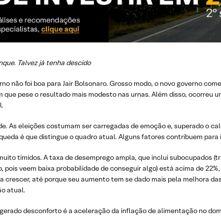
que. Talvez já tenha descido
erno não foi boa para Jair Bolsonaro. Grosso modo, o novo governo c
m que pese o resultado mais modesto nas urnas. Além disso, ocorreu u
l.
de. As eleições costumam ser carregadas de emoção e, superado o calo
 queda é que distingue o quadro atual. Alguns fatores contribuem para 
 muito tímidos. A taxa de desemprego ampla, que inclui subocupados 
 pois veem baixa probabilidade de conseguir algo) está acima de 22%, 
a crescer, até porque seu aumento tem se dado mais pela melhora das 
ão atual.
gerado desconforto é a aceleração da inflação de alimentação no domic