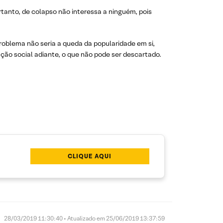
rtanto, de colapso não interessa a ninguém, pois
roblema não seria a queda da popularidade em si,
ção social adiante, o que não pode ser descartado.
CLIQUE AQUI
28/03/2019 11:30:40 • Atualizado em 25/06/2019 13:37:59