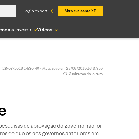
login expert
Abra sua conta XP
enda a Investir
Vídeos
28/03/2019 14:30:40 • Atualizado em 25/06/2019 16:37:59
3 minutos de leitura
e
 pesquisas de aprovação do governo não foi
es do que os dos governos anteriores em