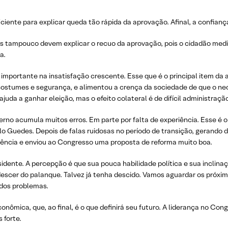
iente para explicar queda tão rápida da aprovação. Afinal, a confia
as tampouco devem explicar o recuo da aprovação, pois o cidadão med
a.
 importante na insatisfação crescente. Esse que é o principal item da
ostumes e segurança, e alimentou a crença da sociedade de que o nec
ajuda a ganhar eleição, mas o efeito colateral é de difícil administração
erno acumula muitos erros. Em parte por falta de experiência. Esse é o 
lo Guedes. Depois de falas ruidosas no período de transição, gerando
ência e enviou ao Congresso uma proposta de reforma muito boa.
sidente. A percepção é que sua pouca habilidade política e sua inclin
descer do palanque. Talvez já tenha descido. Vamos aguardar os próximo
 dos problemas.
onômica, que, ao final, é o que definirá seu futuro. A liderança no Co
 forte.