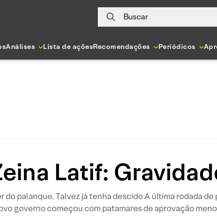
Buscar
os
Análises
Lista de ações
Recomendações
Periódicos
Apr
Zeina Latif: Gravidad
 do palanque. Talvez já tenha descido A última rodada de
o novo governo começou com patamares de aprovação menor