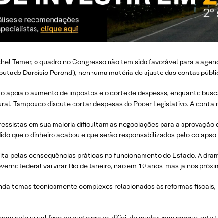
chel Temer, o quadro no Congresso não tem sido favorável para a agen
putado Darcísio Perondi), nenhuma matéria de ajuste das contas públ
ão apoia o aumento de impostos e o corte de despesas, enquanto busca 
ural. Tampouco discute cortar despesas do Poder Legislativo. A conta 
essistas em sua maioria dificultam as negociações para a aprovação d
ido que o dinheiro acabou e que serão responsabilizados pelo colapso
ícita pelas consequências práticas no funcionamento do Estado. A dram
verno federal vai virar Rio de Janeiro, não em 10 anos, mas já nos próx
da temas tecnicamente complexos relacionados às reformas fiscais, h
as pelo usual foco no curto prazo, difícil de mudar, mas porque este 