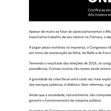
Apesar de muito se falar do apoio parlamentar a Mi
importante trabalho de seu relator na Câmara, o de
A julgar pelas matérias na imprensa, o Congresso n
em torno da reoneração da folha, do Refis e do Funr
Temendo o resultado das eleições de 2018, os congr
previdência. Curioso muitos não terem ainda entend
A gravidade da crise fiscal está cada vez mais expl
dos serviços públicos, é didática. Sem reformas, o go
Ainda que a sociedade, naturalmente, não compreen
garantir o funcionamento da máquina pública.
As lentes do Congresso precisam de ajuste. Não apen