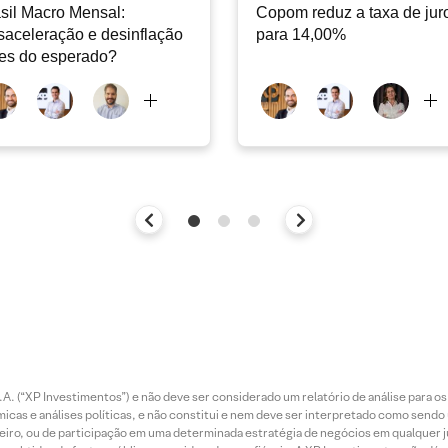
sil Macro Mensal:
Copom reduz a taxa de jur
aceleração e desinflação
para 14,00%
es do esperado?
. (“XP Investimentos”) e não deve ser considerado um relatório de análise para os
as e análises políticas, e não constitui e nem deve ser interpretado como sendo
iro, ou de participação em uma determinada estratégia de negócios em qualquer ju