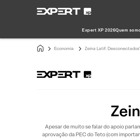
Expert XP 2026
Quem som
Economia
Zeina Latif: Desconectados
Zein
Apesar de muito se falar do apoio parla
aprovação da PEC do Teto (com important