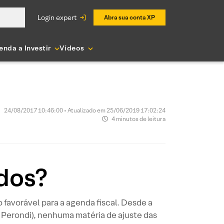
login expert
Abra sua conta XP
enda a Investir
Vídeos
24/08/2017 10:46:00 • Atualizado em 25/06/2019 17:02:24
4 minutos de leitura
ados?
 favorável para a agenda fiscal. Desde a
 Perondi), nenhuma matéria de ajuste das