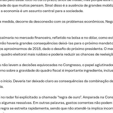
ade do que muitos pensam. Sinal disso é a ausência de grandes mobili
 a economia é um assunto central para a sociedade.
oa medida, decorre da desconexão com os problemas econômicos. Negar 
calmaria no mercado financeiro, refletido na bolsa e no dólar, como e
e não haveria grandes consequências deixá-las para o próximo mandato
nos aproximarmos de 2018, dado o desafio do próximo presidente. O m
quadro eleitoral mais ruidoso e poderia reduzir as chances de reeleiç
 não levem a decisões equivocadas no Congresso, o papel aglutinador d
o sobre a gravidade do quadro fiscal é importante ingrediente, inclus
 o início. Deveria ter deixado claro as consequências da combinação 
ia.
o radar foi explicitado: a chamada “regra de ouro”. Amparada na Const
 algumas ressalvas. Em outras palavras, gastos correntes não podem s
gra se estreita rapidamente, sendo que não atendê-la implica incorrer