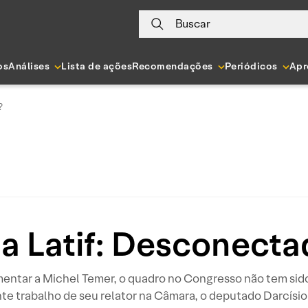
Buscar
os
Análises
Lista de ações
Recomendações
Periódicos
Apr
?
a Latif: Desconect
mentar a Michel Temer, o quadro no Congresso não tem sido
e trabalho de seu relator na Câmara, o deputado Darcísio